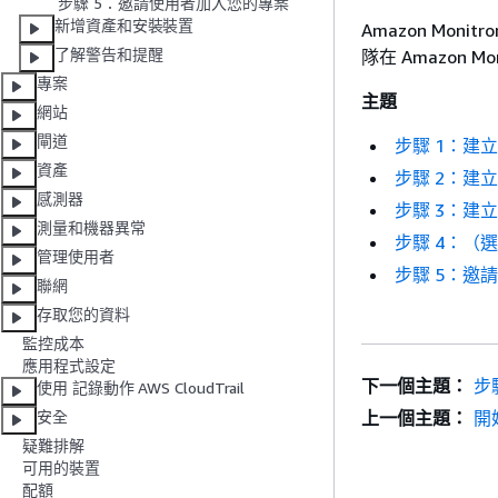
步驟 5：邀請使用者加入您的專案
新增資產和安裝裝置
Amazon Mon
了解警告和提醒
隊在 Amazon
專案
主題
網站
閘道
步驟 1：建立
資產
步驟 2：建
感測器
步驟 3：建
測量和機器異常
步驟 4：（選
管理使用者
步驟 5：邀
聯網
存取您的資料
監控成本
應用程式設定
下一個主題：
步
使用 記錄動作 AWS CloudTrail
上一個主題：
開
安全
疑難排解
可用的裝置
配額