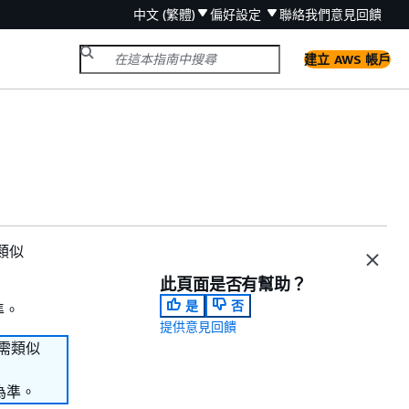
中文 (繁體)
偏好設定
聯絡我們
意見回饋
建立 AWS 帳戶
類似
此頁面是否有幫助？
是
否
準。
提供意見回饋
如需類似
為準。