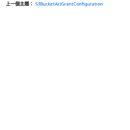
上一個主題：
S3BucketAclGrantConfiguration