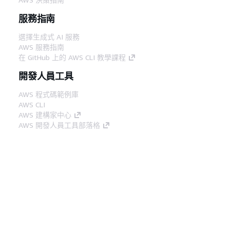
服務指南
選擇生成式 AI 服務
AWS 服務指南
在 GitHub 上的 AWS CLI 教學課程
開發人員工具
AWS 程式碼範例庫
AWS CLI
AWS 建構家中心
AWS 開發人員工具部落格
實用的連結
下載 AWS 文件 MCP 伺服器
登入 AWS Console
AWS re:Post
隱私權
網站條款
Cookie 偏好設定
©
2026, Amazon Web Services, Inc.或其附屬公司。保留