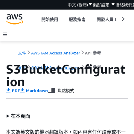
中文 (繁體)
偏好設定
聯絡我們
開始使用
服務指南
開發人員工具
文件
AWS IAM Access Analyzer
API 參考
S3BucketConfigurat
文件
AWS IAM Access Analyzer
API 參考
ion
PDF
Markdown
焦點模式
在本頁面
本文為英文版的機器翻譯版本，如內容有任何歧義或不一