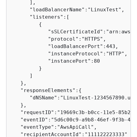
      ],

      "loadBalancerName":"LinuxTest",

      "listeners":[

{
            "sSLCertificateId":"arn:aws:a
            "protocol":"HTTPS",

            "loadBalancerPort":443,

            "instanceProtocol":"HTTP",

            "instancePort":80

         }

      ]

   },

   "responseElements":
{
      "dNSName":"LinuxTest-1234567890.us-
   },

   "requestID":"19669c3b-b0cc-11e5-85b2-5
   "eventID":"5d6c00c9-a9b8-46ef-9f3b-458
   "eventType":"AwsApiCall",

   "recipientAccountId":"111122223333"
