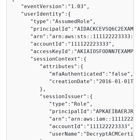
   "eventVersion":"1.03",

   "userIdentity":
{
      "type":"AssumedRole",

      "principalId":"AIDACKCEVSQ6C2EXAMPL
      "arn":"arn:aws:sts::111122223333:as
      "accountId":"111122223333",

      "accessKeyId":"AKIAIOSFODNN7EXAMPLE"
      "sessionContext":
{
         "attributes":
{
            "mfaAuthenticated":"false",

            "creationDate":"2016-01-01T21
         },

         "sessionIssuer":
{
            "type":"Role",

            "principalId":"APKAEIBAERJR2E
            "arn":"arn:aws:iam::111122223
            "accountId":"111122223333",

            "userName":"DecryptACMCertifi