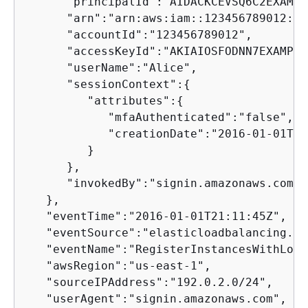
      "principalId":"AIDACKCEVSQ6C2EXAMPLE
      "arn":"arn:aws:iam::123456789012:us
      "accountId":"123456789012",

      "accessKeyId":"AKIAIOSFODNN7EXAMPLE"
      "userName":"Alice",

      "sessionContext":
{
         "attributes":
{
            "mfaAuthenticated":"false",

            "creationDate":"2016-01-01T19
         }

      },

      "invokedBy":"signin.amazonaws.com"

   },

   "eventTime":"2016-01-01T21:11:45Z",

   "eventSource":"elasticloadbalancing.am
   "eventName":"RegisterInstancesWithLoad
   "awsRegion":"us-east-1",

   "sourceIPAddress":"192.0.2.0/24",

   "userAgent":"signin.amazonaws.com",
