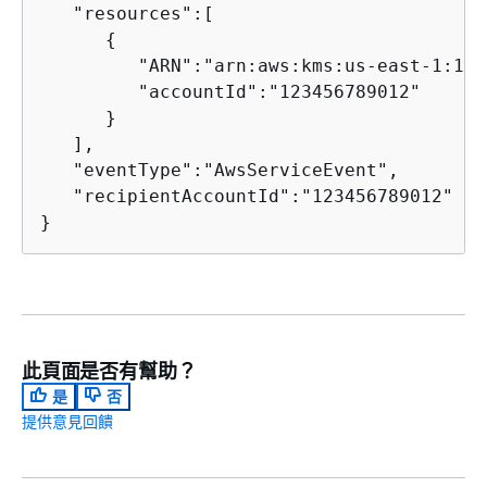
   "resources":[

{
         "ARN":"arn:aws:kms:us-east-1:123
         "accountId":"123456789012"

      }

   ],

   "eventType":"AwsServiceEvent",

   "recipientAccountId":"123456789012"

}
此頁面是否有幫助？
是
否
提供意見回饋