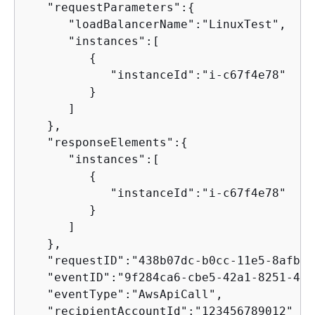
   "requestParameters":
{
      "loadBalancerName":"LinuxTest",

      "instances":[

{
            "instanceId":"i-c67f4e78"

         }

      ]

   },

   "responseElements":
{
      "instances":[

{
            "instanceId":"i-c67f4e78"

         }

      ]

   },

   "requestID":"438b07dc-b0cc-11e5-8afb-c
   "eventID":"9f284ca6-cbe5-42a1-8251-4f0
   "eventType":"AwsApiCall",

   "recipientAccountId":"123456789012"
