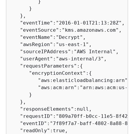
         }

      }

   },

   "eventTime":"2016-01-01T21:13:28Z",

   "eventSource":"kms.amazonaws.com",

   "eventName":"Decrypt",

   "awsRegion":"us-east-1",

   "sourceIPAddress":"AWS Internal",

   "userAgent":"aws-internal/3",

   "requestParameters":
{
      "encryptionContext":
{
         "aws:elasticloadbalancing:arn":"
         "aws:acm:arn":"arn:aws:acm:us-ea
      }

   },

   "responseElements":null,

   "requestID":"809a70ff-b0cc-11e5-8f42-c
   "eventID":"7f89f7a7-baff-4802-8a88-851
   "readOnly":true,
