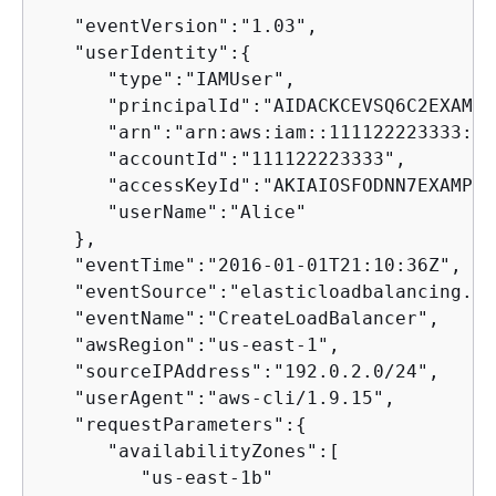
   "eventVersion":"1.03",

   "userIdentity":
{
      "type":"IAMUser",

      "principalId":"AIDACKCEVSQ6C2EXAMPLE
      "arn":"arn:aws:iam::111122223333:us
      "accountId":"111122223333",

      "accessKeyId":"AKIAIOSFODNN7EXAMPLE"
      "userName":"Alice"

   },

   "eventTime":"2016-01-01T21:10:36Z",

   "eventSource":"elasticloadbalancing.am
   "eventName":"CreateLoadBalancer",

   "awsRegion":"us-east-1",

   "sourceIPAddress":"192.0.2.0/24",

   "userAgent":"aws-cli/1.9.15",

   "requestParameters":
{
      "availabilityZones":[

         "us-east-1b"
