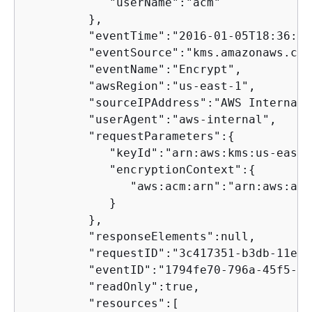
            "userName":"acm"

         },

         "eventTime":"2016-01-05T18:36:29Z
         "eventSource":"kms.amazonaws.com"
         "eventName":"Encrypt",

         "awsRegion":"us-east-1",

         "sourceIPAddress":"AWS Internal",
         "userAgent":"aws-internal",

         "requestParameters":
{
            "keyId":"arn:aws:kms:us-east-
            "encryptionContext":
{
               "aws:acm:arn":"arn:aws:acm
            }

         },

         "responseElements":null,

         "requestID":"3c417351-b3db-11e5-
         "eventID":"1794fe70-796a-45f5-81
         "readOnly":true,

         "resources":[
