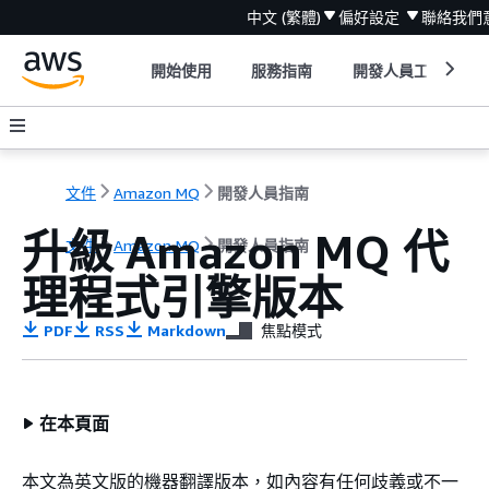
中文 (繁體)
偏好設定
聯絡我們
開始使用
服務指南
開發人員工具
文件
Amazon MQ
開發人員指南
升級 Amazon MQ 代
文件
Amazon MQ
開發人員指南
理程式引擎版本
PDF
RSS
Markdown
焦點模式
在本頁面
本文為英文版的機器翻譯版本，如內容有任何歧義或不一