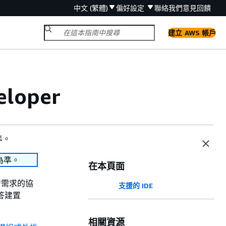
中文 (繁體)
偏好設定
聯絡我們
意見回饋
建立 AWS 帳戶
loper
準。
為準。
在本頁面
開發需求的協
支援的 IDE
回答建置
相關資源