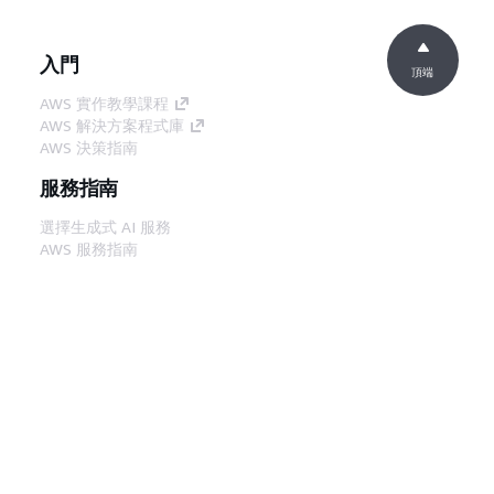
入門
頂端
AWS 實作教學課程
AWS 解決方案程式庫
AWS 決策指南
服務指南
選擇生成式 AI 服務
AWS 服務指南
在 GitHub 上的 AWS CLI 教學課程
開發人員工具
AWS 程式碼範例庫
AWS CLI
AWS 建構家中心
AWS 開發人員工具部落格
實用的連結