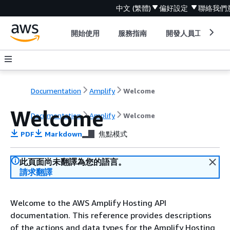
中文 (繁體)
偏好設定
聯絡我們
開始使用
服務指南
開發人員工具
Documentation
Amplify
Welcome
Welcome
Documentation
Amplify
Welcome
PDF
Markdown
焦點模式
此頁面尚未翻譯為您的語言。
請求翻譯
Welcome to the AWS Amplify Hosting API
documentation. This reference provides descriptions
of the actions and data types for the Amplify Hosting