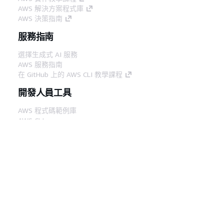
AWS 解決方案程式庫
AWS 決策指南
服務指南
選擇生成式 AI 服務
AWS 服務指南
在 GitHub 上的 AWS CLI 教學課程
開發人員工具
AWS 程式碼範例庫
AWS CLI
AWS 建構家中心
AWS 開發人員工具部落格
實用的連結
下載 AWS 文件 MCP 伺服器
登入 AWS Console
AWS re:Post
隱私權
網站條款
Cookie 偏好設定
©