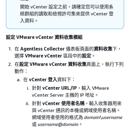
開始 vCenter 設定之前，請確定您可以使用系
統群組的讀取和檢視許可集來提供 vCenter 登
入資料。
設定 VMware vCenter 資料收集模組
在
Agentless Collector
儀表板頁面的
資料收集
下，
選擇
VMware vCenter
區段中的
設定
。
在
設定 VMware vCenter 資料收集
頁面上，執行下列
動作：
在
vCenter 登入
資料下：
針對
vCenter URL/IP
，輸入 VMware
vCenter Server 主機的 IP 地址。
針對
vCenter 使用者名稱
，輸入收集器用來
與 vCenter 通訊的本機或網域使用者名稱。
網域使用者使用的格式為
domain
\
username
或
username
@
domain
。