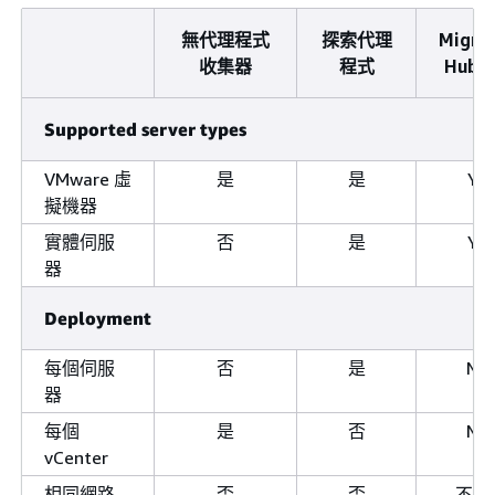
無代理程式
探索代理
Migra
收集器
程式
Hub 
Supported server types
VMware 虛
是
是
Ye
擬機器
實體伺服
否
是
Ye
器
Deployment
每個伺服
否
是
N/
器
每個
是
否
N/
vCenter
相同網路
否
否
不適