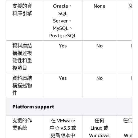
支援的資
Oracle、
None
Non
料庫引擎
SQL
Server、
MySQL、
PostgreSQL
資料庫結
Yes
No
No
構描述複
雜性和重
複項目
資料庫結
Yes
No
No
構描述物
件
Platform support
支援的作
在 VMware
任何
任何 Li
業系統
中心 v5.5 或
Linux 或
或
更新版本中
Windows
Wind