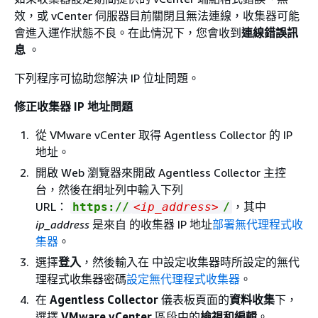
效，或 vCenter 伺服器目前關閉且無法連線，收集器可能
會進入運作狀態不良。在此情況下，您會收到
連線錯誤訊
息
。
下列程序可協助您解決 IP 位址問題。
修正收集器 IP 地址問題
從 VMware vCenter 取得 Agentless Collector 的 IP
地址。
開啟 Web 瀏覽器來開啟 Agentless Collector 主控
台，然後在網址列中輸入下列
URL：
，其中
https://
<ip_address>
/
ip_address
是來自 的收集器 IP 地址
部署無代理程式收
集器
。
選擇
登入
，然後輸入在 中設定收集器時所設定的無代
理程式收集器密碼
設定無代理程式收集器
。
在
Agentless Collector
儀表板頁面的
資料收集
下，
選擇
VMware vCenter
區段中的
檢視和編輯
。