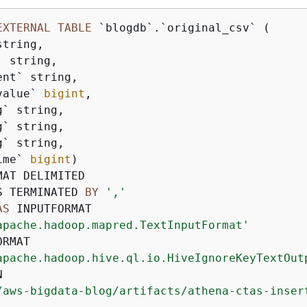
EXTERNAL
TABLE
 `blogdb`.`original_csv` (

tring,

` string,

nt` string,

value` 
bigint
,

` string,

` string,

` string,

ime` 
bigint
MAT DELIMITED

S TERMINATED 
BY
','
AS
 INPUTFORMAT

apache.hadoop.mapred.TextInputFormat'
RMAT

apache.hadoop.hive.ql.io.HiveIgnoreKeyTextOut


/aws-bigdata-blog/artifacts/athena-ctas-inser