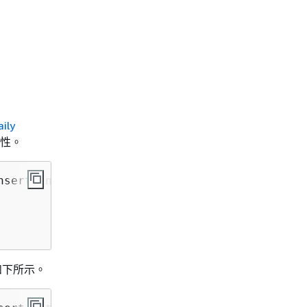
ily
特性。
sert-into-blog/

，如下所示。