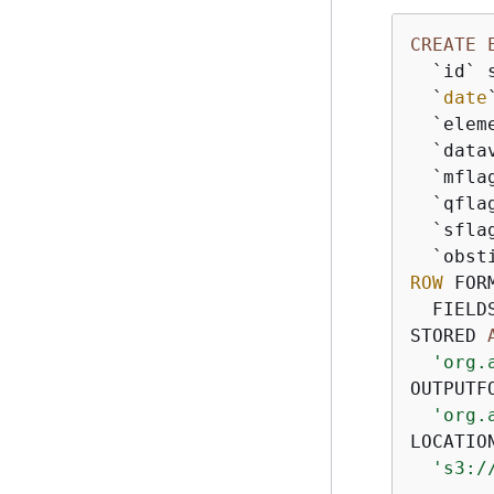
CREATE
  `id` s
  `
date
  `eleme
  `data
  `mflag
  `qflag
  `sflag
  `obst
ROW
 FOR
  FIELD
STORED 
'org.
OUTPUTFO
'org.
LOCATION
's3:/