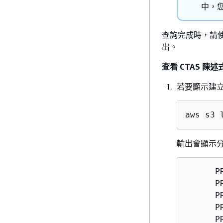
中，您
查詢完成時，請使用
出。
查看 CTAS 陳述
若要顯示建立
aws s3 
輸出會顯示
      P
      P
      P
      P
      P