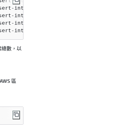
ert-into-blog/2010.csv0000

ert-into-blog/2010.csv0001

ert-into-blog/2010.csv0002

ert-into-blog/2010.csv0100

sert-into-blog/2010.csv0101
案總數，以
AWS 區