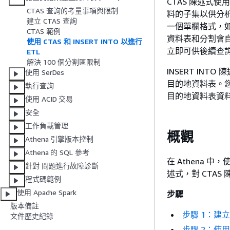
CTAS 陳述式使
CTAS 查詢的考量事項與限制
料的子集以供分析
建立 CTAS 查詢
一個單欄格式，如 A
CTAS 範例
資料表和分割會
使用 CTAS 和 INSERT INTO 以進行
立即可供後續查
ETL
解決 100 個分割區限制
INSERT IN
使用 SerDes
目的地資料表。您可
執行查詢
目的地資料表資料 
使用 ACID 交易
安全
工作負載管理
概觀
Athena 引擎版本控制
Athena 的 SQL 參考
在 Athena 中
針對 問題進行故障診斷
述式，對 CTA
程式碼範例
使用 Apache Spark
步驟
版本備註
步驟 1：建
文件歷史紀錄
步驟 2：使用