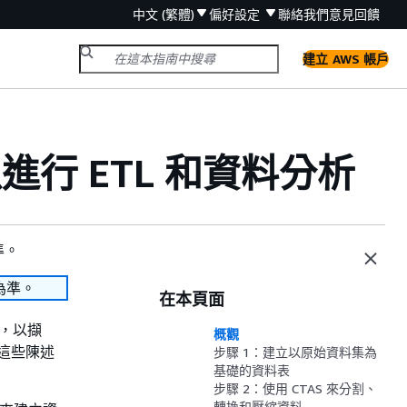
中文 (繁體)
偏好設定
聯絡我們
意見回饋
建立 AWS 帳戶
O 以進行 ETL 和資料分析
準。
為準。
在本頁面
，以擷
概觀
用這些陳述
步驟 1：建立以原始資料集為
基礎的資料表
步驟 2：使用 CTAS 來分割、
轉換和壓縮資料