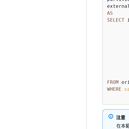
externa
AS
SELECT
 i
        
        
        
        
        
        
       
FROM
WHERE
c
注意
在本範