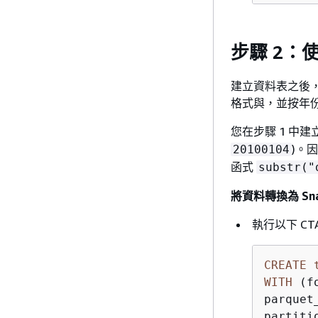
步驟 2：
建立資料表之後
格式與，並按年
您在步驟 1 中
)。
20100104
函式
substr("
將資料轉換為 Sna
執行以下 CT
CREATE
WITH
 (f
parquet
partiti