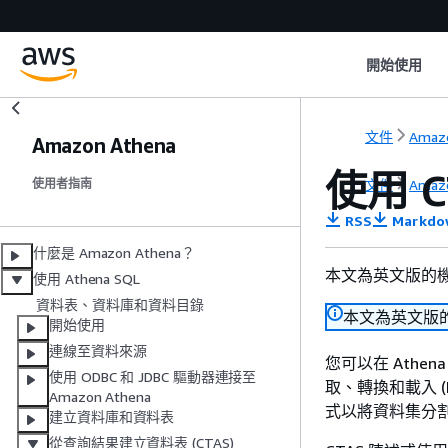
開始使用
文件
Amaz
Amazon Athena
使用 C
文件
Amaz
使用者指南
RSS
Markdo
什麼是 Amazon Athena？
本文為英文版的
使用 Athena SQL
資料表、資料庫和資料目錄
本文為英文版
開始使用
連線至資料來源
您可以在 Athena 中
使用 ODBC 和 JDBC 驅動器連接至
取、轉換和載入 (
Amazon Athena
式以將資料集分
建立資料庫和資料表
從查詢結果建立資料表 (CTAS)