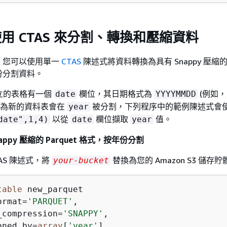
使用 CTAS 來分割、轉換和壓縮資料
，您可以使用單一
CTAS
陳述式將資料轉換為具有 Snappy 壓縮的 P
份分割資料。
建立的表格有一個
欄位，其日期格式為
(例如，
date
YYYYMMDD
因為新的資料表會在
被分割，下列程序中的範例陳述式會使用 
year
以從
欄位擷取
值。
date",1,4)
date
year
ppy 壓縮的 Parquet 格式，按年份分割
AS 陳述式，將
替換為您的 Amazon S3 儲存
your-bucket
table
ormat
=
'PARQUET'
,

_compression
=
'SNAPPY'
,

oned_by
=
array
[
'year'
],
