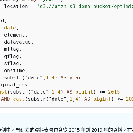
l_location 
=
's3://amzn-s3-demo-bucket/optimi
d,

date
,

 element,

 datavalue,

 mflag,

 qflag,

 sflag,

 obstime,

  substr("date",
1
,
4
) 
AS
year
ast
(substr("date",
1
,
4
) 
AS
bigint
) 
>=
2015
AND
cast
(substr("date",
1
,
4
) 
AS
bigint
) 
<=
20
例中，您建立的資料表會包含從 2015 年到 2019 年的資料。在