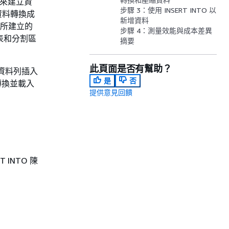
式來建立資
步驟 3：使用 INSERT INTO 以
資料轉換成
新增資料
，它所建立的
步驟 4：測量效能與成本差異
表和分割區
摘要
此頁面是否有幫助？
的資料列插入
是
否
料轉換並載入
提供意見回饋
 INTO 陳