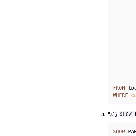
       
       
       
       
        
       
       
       
       
       
        
FROM
WHERE
c
執行
SHOW 
SHOW
 PA