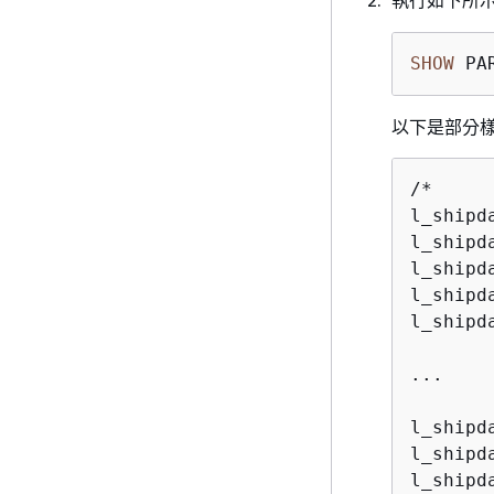
執行如下所
SHOW
 PA
以下是部分
/*

l_shipd
l_shipd
l_shipd
l_shipd
l_shipd
...

l_shipd
l_shipd
l_shipd