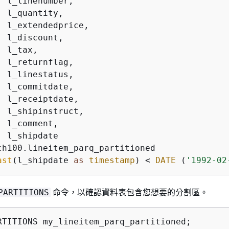
  l_linenumber,

  l_quantity,

  l_extendedprice,

  l_discount,

 l_tax,

  l_returnflag,

  l_linestatus,

  l_commitdate,

  l_receiptdate,

  l_shipinstruct,

 l_comment,

ast
(l_shipdate 
as
timestamp
) 
<
DATE
 (
'1992-02
命令，以確認資料表包含您想要的分割區。
PARTITIONS
RTITIONS my_lineitem_parq_partitioned;