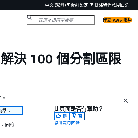
中文 (繁體)
偏好設定
聯絡我們
意見回饋
建立 AWS 帳戶
O 來解決 100 個分割區限
準。
此頁面是否有幫助？
為準。
是
否
提供意見回饋
個。同樣
。