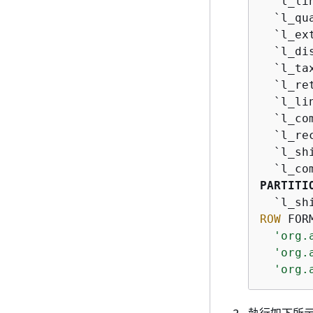
  `l_li
  `l_qu
  `l_ex
  `l_di
  `l_ta
  `l_re
  `l_li
  `l_co
  `l_re
  `l_sh
PARTITI
ROW
 FOR
'org.
'org.
'org.