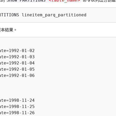
示的
命令以列出分割區
SHOW PARTITIONS
<table_name>
RTITIONS lineitem_parq_partitioned
樣本結果。
ate=1992-01-02

ate=1992-01-03

ate=1992-01-04

ate=1992-01-05

ate=1992-01-06

ate=1998-11-24

ate=1998-11-25

ate=1998-11-26
