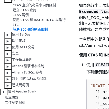
如果您超出此限
CTAS 查詢的考量事項與限制
建立 CTAS 查詢
Exceeded lim
CTAS 範例
(HIVE_TOO_
使用 CTAS 和 INSERT INTO 以進行
制)。若要避開此
ETL
陳述式可建立或插
解決 100 個分割區限制
使用 SerDes
本主題中的範例
執行查詢
s3://amzn-s3-
使用 ACID 交易
安全
使用 CTAS 和 
工作負載管理
使用
CREAT
Athena 引擎版本控制
下列範例陳
Athena 的 SQL 參考
針對 問題進行故障診斷
程式碼範例
CREATE
使用 Apache Spark
  `l_or
  `l_pa
版本備註
文件歷史紀錄
  `l_su