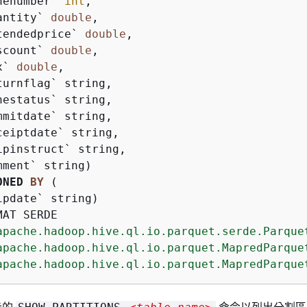
nenumber` 
int
, 

antity` 
double
, 

tendedprice` 
double
, 

scount` 
double
, 

x` 
double
, 

turnflag` string, 

nestatus` string, 

mmitdate` string, 

ceiptdate` string, 

ipinstruct` string, 

ONED 
BY
 ( 

MAT SERDE 

apache.hadoop.hive.ql.io.parquet.serde.Parque
apache.hadoop.hive.ql.io.parquet.MapredParque
apache.hadoop.hive.ql.io.parquet.MapredParque