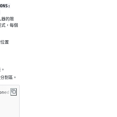
ONS:
寫入器的限
述式，每個
體位置
表。
個分割區。
ned`(
