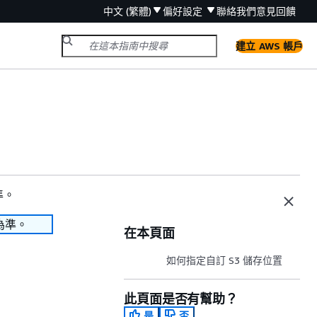
中文 (繁體)
偏好設定
聯絡我們
意見回饋
建立 AWS 帳戶
準。
為準。
在本頁面
如何指定自訂 S3 儲存位置
此頁面是否有幫助？
是
否