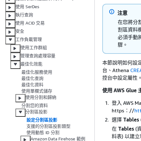
使用 SerDes
注意
執行查詢
在您將分
使用 ACID 交易
割區資料
安全
必須手動將
工作負載管理
驟。
使用工作群組
管理查詢處理容量
本節說明如何設定 
最佳化效能
台、Athena
CRE
最佳化服務使用
控台中設定屬性
最佳化查詢
最佳化資料
使用 AWS Gl
使用單欄式儲存
使用分割和歸納
登入 AWS Ma
分割您的資料
https：//
ht
分割區投影
選擇
Tables
設定分割區投影
支援的分割區投影類型
在
Tables
(
使用動態 ID 分割
料表) 以建
Amazon Data Firehose 範例