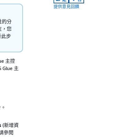
提供意見回饋
性的分
在，您
行此步
e 主控
lue 主
台。
s
(新增資
請參閱