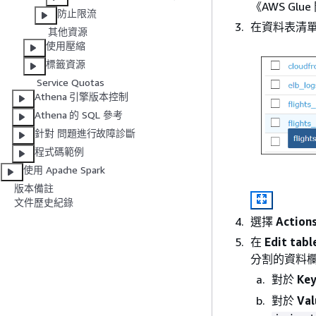
《AWS Gl
防止限流
在資料表清
其他資源
使用壓縮
標籤資源
Service Quotas
Athena 引擎版本控制
Athena 的 SQL 參考
針對 問題進行故障診斷
程式碼範例
使用 Apache Spark
版本備註
文件歷史紀錄
選擇
Action
在
Edit tabl
分割的資料
對於
Ke
對於
Val