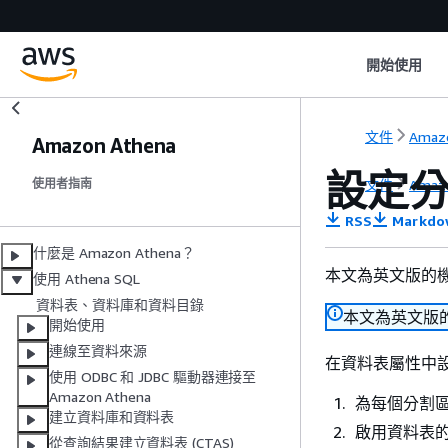
開始使用
文件
Amaz
Amazon Athena
設定
文件
Amaz
使用者指南
RSS
Markdo
什麼是 Amazon Athena？
本文為英文版的
使用 Athena SQL
資料表、資料庫和資料目錄
本文為英文版
開始使用
連線至資料來源
在資料表屬性中
使用 ODBC 和 JDBC 驅動器連接至
Amazon Athena
為每個分割
建立資料庫和資料表
啟用資料表
從查詢結果建立資料表 (CTAS)