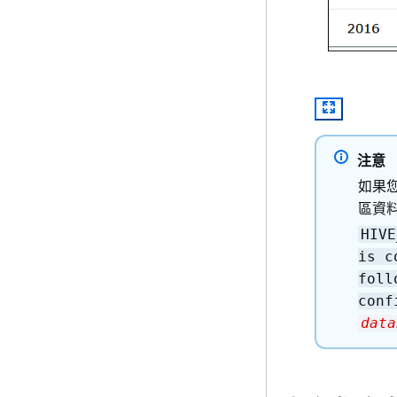
注意
如果
區資
HIV
is c
foll
conf
data