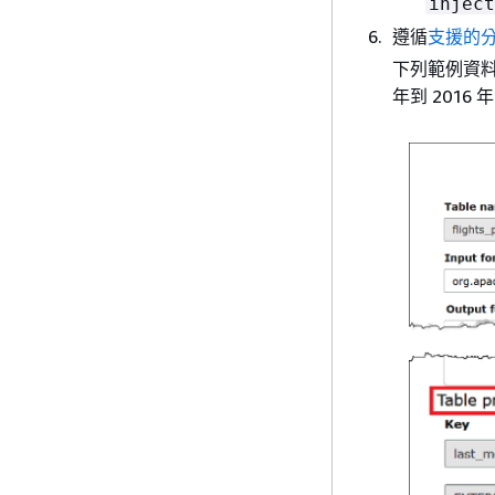
inject
遵循
支援的
下列範例資
年到 2016 