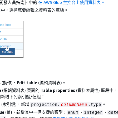
ue 開發人員指南》
中的
在 AWS Glue 主控台上使用資料表。
單中，選擇您要編輯之資料表的連結。
s
(動作)、
Edit table
(編輯資料表)。
e
(編輯資料表) 頁面的
Table properties
(資料表屬性) 區段中
欄新增下列索引鍵/值組：
y
(索引鍵)，新增
。
projection.
columnName
.type
ue
(值)，新增其中一個支援的類型：
、
、
enum
integer
dat