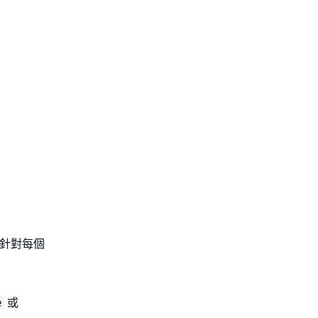
，針對每個
或
e