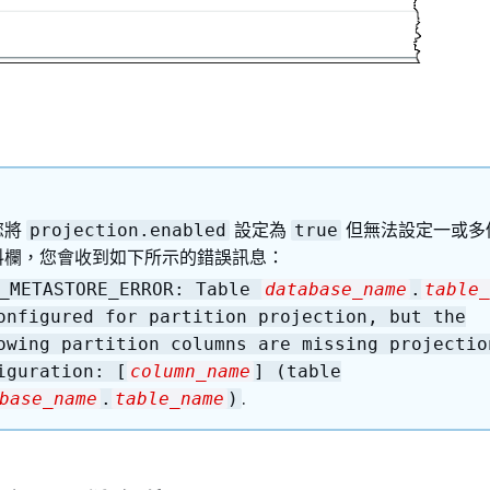
您將
設定為
但無法設定一或多
projection.enabled
true
料欄，您會收到如下所示的錯誤訊息：
E_METASTORE_ERROR: Table
database_name
.
table_
onfigured for partition projection, but the
owing partition columns are missing projectio
iguration: [
column_name
] (table
.
base_name
.
table_name
)