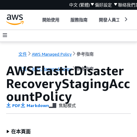
中文 (繁體)
偏好設定
聯絡我們
開始使用
服務指南
開發人員工具
文件
AWS Managed Policy
參考指南
AWSElasticDisaster
文件
AWS Managed Policy
參考指南
RecoveryStagingAcc
ountPolicy
PDF
Markdown
焦點模式
在本頁面