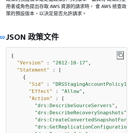
用者或角色提出存取 AWS 資源的請求時， 會 AWS 檢查政
策的預設版本，以決定是否允許請求。
JSON 政策文件
{
"Version"
 : 
"2012-10-17"
,

"Statement"
 : [

{
"Sid"
 : 
"DRSStagingAccountPolicy1"
,

"Effect"
 : 
"Allow"
,

"Action"
 : [

"drs:DescribeSourceServers"
,

"drs:DescribeRecoverySnapshots"
,

"drs:CreateConvertedSnapshotForDr
"drs:GetReplicationConfiguration"