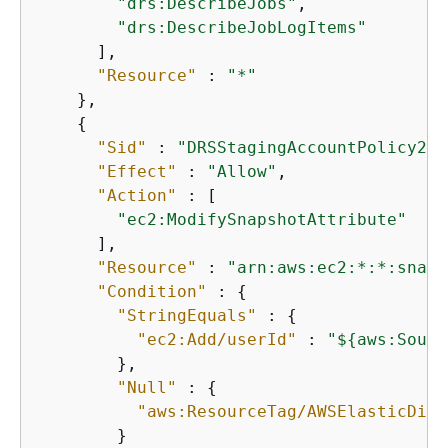
"drs:DescribeJobs"
,

"drs:DescribeJobLogItems"
      ],

"Resource"
 : 
"*"
    },

{
"Sid"
 : 
"DRSStagingAccountPolicy2"
,

"Effect"
 : 
"Allow"
,

"Action"
 : [

"ec2:ModifySnapshotAttribute"
      ],

"Resource"
 : 
"arn:aws:ec2:*:*:snaps
"Condition"
 : 
{
"StringEquals"
 : 
{
"ec2:Add/userId"
 : 
"$
{
aws:Sourc
        },

"Null"
 : 
{
"aws:ResourceTag/AWSElasticDisa
        }
