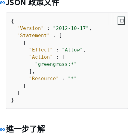
JSON 政策文件
{
"Version"
 : 
"2012-10-17"
,

"Statement"
 : [

{
"Effect"
 : 
"Allow"
,

"Action"
 : [

"greengrass:*"
      ],

"Resource"
 : 
"*"
    }

  ]

}
進一步了解