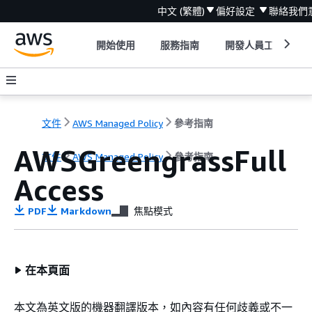
中文 (繁體)
偏好設定
聯絡我們
開始使用
服務指南
開發人員工具
文件
AWS Managed Policy
參考指南
AWSGreengrassFull
文件
AWS Managed Policy
參考指南
Access
PDF
Markdown
焦點模式
在本頁面
本文為英文版的機器翻譯版本，如內容有任何歧義或不一