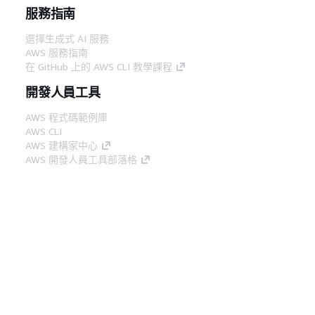
服務指南
選擇生成式 AI 服務
AWS 服務指南
在 GitHub 上的 AWS CLI 教學課程
開發人員工具
AWS 程式碼範例庫
AWS CLI
AWS 建構家中心
AWS 開發人員工具部落格
實用的連結
下載 AWS 文件 MCP 伺服器
登入 AWS Console
AWS re:Post
隱私權
網站條款
Cookie 偏好設定
©
2026, Amazon Web Services, Inc.或其附屬公司。保留
中文 (繁體)
所有權利。