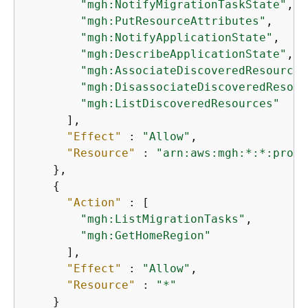
"mgh:NotifyMigrationTaskState"
,

"mgh:PutResourceAttributes"
,

"mgh:NotifyApplicationState"
,

"mgh:DescribeApplicationState"
,

"mgh:AssociateDiscoveredResource"
"mgh:DisassociateDiscoveredResour
"mgh:ListDiscoveredResources"
      ],

"Effect"
 : 
"Allow"
,

"Resource"
 : 
"arn:aws:mgh:*:*:progr
    },

{
"Action"
 : [

"mgh:ListMigrationTasks"
,

"mgh:GetHomeRegion"
      ],

"Effect"
 : 
"Allow"
,

"Resource"
 : 
"*"
    }
