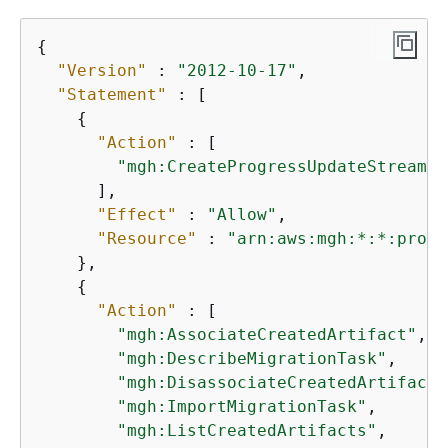
{
"Version"
 : 
"2012-10-17"
,

"Statement"
 : [

{
"Action"
 : [

"mgh:CreateProgressUpdateStream"
      ],

"Effect"
 : 
"Allow"
,

"Resource"
 : 
"arn:aws:mgh:*:*:progr
    },

{
"Action"
 : [

"mgh:AssociateCreatedArtifact"
,

"mgh:DescribeMigrationTask"
,

"mgh:DisassociateCreatedArtifact"
"mgh:ImportMigrationTask"
,

"mgh:ListCreatedArtifacts"
,
