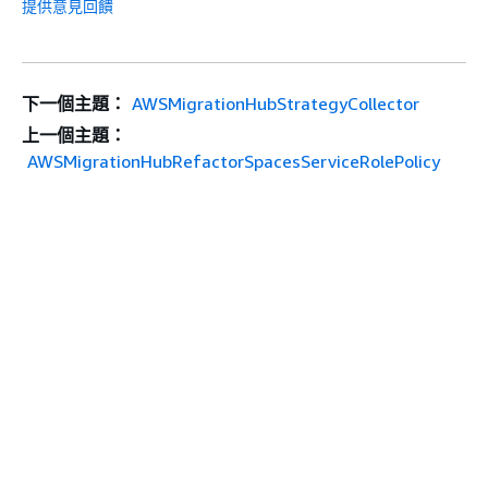
提供意見回饋
下一個主題：
AWSMigrationHubStrategyCollector
上一個主題：
AWSMigrationHubRefactorSpacesServiceRolePolicy