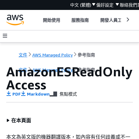
中文 (繁體)
偏好設定
聯絡我們
開始使用
服務指南
開發人員工具
文件
AWS Managed Policy
參考指南
AmazonESReadOnly
文件
AWS Managed Policy
參考指南
Access
PDF
Markdown
焦點模式
在本頁面
本文為英文版的機器翻譯版本，如內容有任何歧義或不一