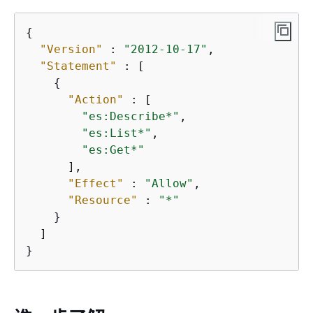
{
"Version"
 : 
"2012-10-17"
,

"Statement"
 : [

{
"Action"
 : [

"es:Describe*"
,

"es:List*"
,

"es:Get*"
      ],

"Effect"
 : 
"Allow"
,

"Resource"
 : 
"*"
    }

  ]

}