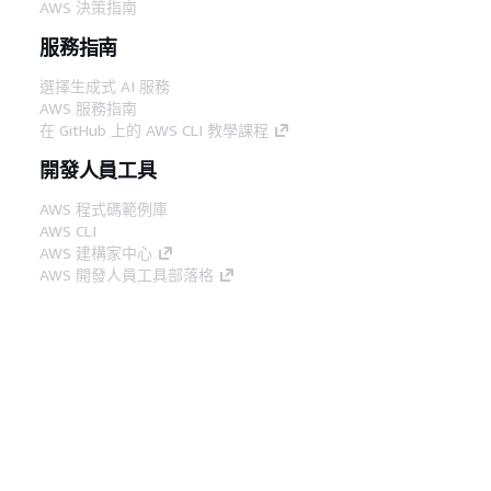
AWS 決策指南
服務指南
選擇生成式 AI 服務
AWS 服務指南
在 GitHub 上的 AWS CLI 教學課程
開發人員工具
AWS 程式碼範例庫
AWS CLI
AWS 建構家中心
AWS 開發人員工具部落格
實用的連結
下載 AWS 文件 MCP 伺服器
登入 AWS Console
AWS re:Post
隱私權
網站條款
Cookie 偏好設定
©
2026, Amazon Web Services, Inc.或其附屬公司。保留