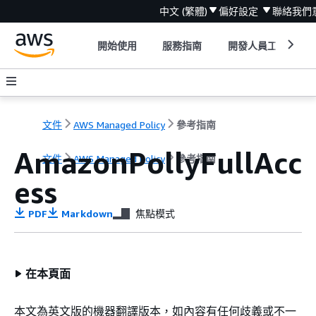
中文 (繁體)
偏好設定
聯絡我們
開始使用
服務指南
開發人員工具
文件
AWS Managed Policy
參考指南
AmazonPollyFullAcc
文件
AWS Managed Policy
參考指南
ess
PDF
Markdown
焦點模式
在本頁面
本文為英文版的機器翻譯版本，如內容有任何歧義或不一