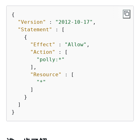
{
"Version"
 : 
"2012-10-17"
,

"Statement"
 : [

{
"Effect"
 : 
"Allow"
,

"Action"
 : [

"polly:*"
      ],

"Resource"
 : [

"*"
      ]

    }

  ]

}