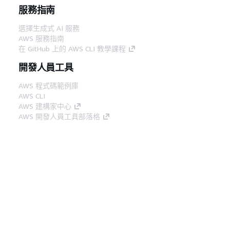
服務指南
選擇生成式 AI 服務
AWS 服務指南
在 GitHub 上的 AWS CLI 教學課程
開發人員工具
AWS 程式碼範例庫
AWS CLI
AWS 建構家中心
AWS 開發人員工具部落格
實用的連結
下載 AWS 文件 MCP 伺服器
登入 AWS Console
AWS re:Post
隱私權
網站條款
Cookie 偏好設定
©
2026, Amazon Web Services, Inc.或其附屬公司。保留
中文 (繁體)
所有權利。