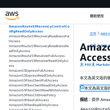
cess
AmazonRoute53RecoveryClusterRead
OnlyAccess
開始使用
AmazonRoute53RecoveryControlConfi
gFullAccess
AmazonRoute53RecoveryControlCo
nfigReadOnlyAccess
文件
AWS M
AmazonRoute53RecoveryReadinessFul
lAccess
Amazo
文件
AWS M
AmazonRoute53RecoveryReadinessRe
adOnlyAccess
Acces
AmazonRoute53ResolverFullAccess
AmazonRoute53ResolverReadOnlyAcc
PDF
Markdo
ess
AmazonS3ExpressFullAccess
AmazonS3ExpressReadOnlyAccess
本文為英文版的
AmazonS3FilesClientFullAccess
AmazonS3FilesClientReadOnlyAccess
本文為英文版
AmazonS3FilesClientReadWriteAccess
AmazonS3FilesCSIDriverPolicy
描述
：提供 Ama
AmazonS3FilesFullAccess
AmazonS3FilesReadOnlyAccess
AmazonRoute5
AmazonS3FullAccess