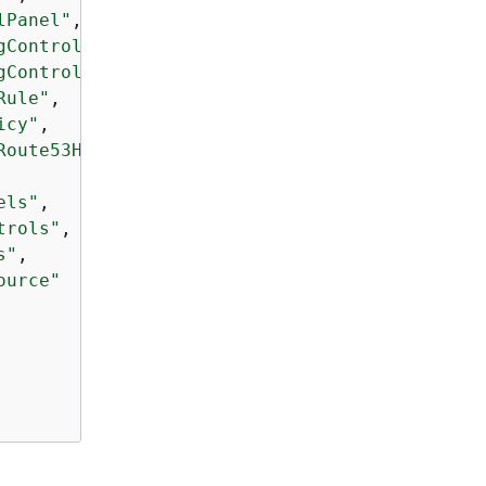
lPanel"
,

gControl"
,

gControlByName"
,

Rule"
,

icy"
,

Route53HealthChecks"
,

els"
,

trols"
,

s"
,

ource"