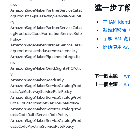
ess
進一步了
AmazonSageMakerPartnerServiceCatal
ogProductsApiGatewayServiceRolePoli
在 IAM Ide
cy
AmazonSageMakerPartnerServiceCatal
新增和移除 I
ogProductsCloudFormationServiceRole
了解 IAM 
Policy
AmazonSageMakerPartnerServiceCatal
開始使用 A
ogProductsLambdaServiceRolePolicy
AmazonSageMakerPipelinesIntegratio
ns
AmazonSageMakerQuickSightVPCPolic
y
下一個主題：
Am
AmazonSageMakerReadOnly
上一個主題：
Am
AmazonSageMakerServiceCatalogProd
uctsApiGatewayServiceRolePolicy
AmazonSageMakerServiceCatalogProd
uctsCloudformationServiceRolePolicy
AmazonSageMakerServiceCatalogProd
uctsCodeBuildServiceRolePolicy
AmazonSageMakerServiceCatalogProd
uctsCodePipelineServiceRolePolicy