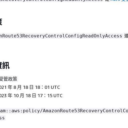
策
連
nRoute53RecoveryControlConfigReadOnlyAccess
。
資訊
 受管政策
21 年 8 月 18 日 18：01 UTC
023 年 10 月 18 日 17：15 UTC
am::aws:policy/AmazonRoute53RecoveryControlC
ss