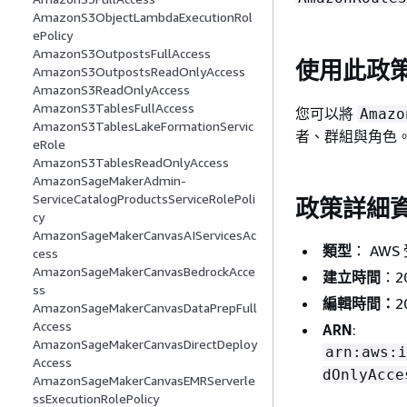
AmazonS3ObjectLambdaExecutionRol
ePolicy
AmazonS3OutpostsFullAccess
使用此政
AmazonS3OutpostsReadOnlyAccess
AmazonS3ReadOnlyAccess
AmazonS3TablesFullAccess
您可以將
Amazo
AmazonS3TablesLakeFormationServic
者、群組與角色
eRole
AmazonS3TablesReadOnlyAccess
AmazonSageMakerAdmin-
ServiceCatalogProductsServiceRolePoli
政策詳細
cy
AmazonSageMakerCanvasAIServicesAc
類型
： AWS
cess
AmazonSageMakerCanvasBedrockAcce
建立時間
：20
ss
編輯時間：
2
AmazonSageMakerCanvasDataPrepFull
Access
ARN
:
AmazonSageMakerCanvasDirectDeploy
arn:aws:i
Access
dOnlyAcce
AmazonSageMakerCanvasEMRServerle
ssExecutionRolePolicy