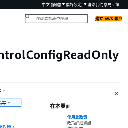
中文 (繁體)
偏好設定
聯絡我們
意見回饋
建立 AWS 帳戶
trolConfigReadOnly
準。
為準。
在本頁面
使用此政策
政策詳細資訊
受管政策
。