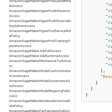
AmazonSageMakerHyperPodGatedMod
"r
elAccess
"r
AmazonSageMakerHyperPodInference
Access
"r
AmazonSageMakerHyperPodObservabi
"r
lityAdminAccess
"r
AmazonSageMakerHyperPodServiceRol
"r
ePolicy
"r
AmazonSageMakerHyperPodTrainingO
peratorAccess
"r
AmazonSageMakerJobFullAccess
"r
AmazonSageMakerJobRuntimeAccess
"r
AmazonSageMakerMechanicalTurkAcce
"r
ss
      ],

AmazonSageMakerModelCustomizatio
nCoreAccess
"Res
AmazonSageMakerModelGovernanceU
    }

seAccess
  ]

AmazonSageMakerModelRegistryFullA
}
ccess
AmazonSageMakerNotebooksServiceR
olePolicy
AmazonSageMakerPartnerAppsFullAcc