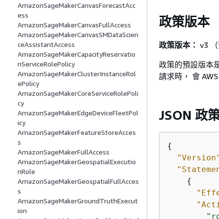
AmazonSageMakerCanvasForecastAcc
ess
政策版本
AmazonSageMakerCanvasFullAccess
AmazonSageMakerCanvasSMDataScien
政策版本：
v3 
ceAssistantAccess
AmazonSageMakerCapacityReservatio
政策的預設版本是
nServiceRolePolicy
AmazonSageMakerClusterInstanceRol
請求時， 會 A
ePolicy
AmazonSageMakerCoreServiceRolePoli
cy
JSON 政
AmazonSageMakerEdgeDeviceFleetPol
icy
AmazonSageMakerFeatureStoreAcces
s
{
AmazonSageMakerFullAccess
"Version
AmazonSageMakerGeospatialExecutio
"Stateme
nRole
{
AmazonSageMakerGeospatialFullAcces
s
"Eff
AmazonSageMakerGroundTruthExecut
"Act
ion
"r