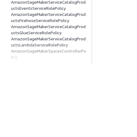
AmazonSageMakerServiceCatalogProd
uctsEventsServiceRolePolicy
AmazonSageMakerServiceCatalogProd
uctsFirehoseServiceRolePolicy
AmazonSageMakerServiceCatalogProd
uctsGlueServiceRolePolicy
AmazonSageMakerServiceCatalogProd
uctsLambdaServiceRolePolicy
AmazonSageMakerSpacesControllerPo
licy
AmazonSageMakerSpacesRouterPolicy
AmazonSageMakerTrainingPlanCreate
Access
AmazonSecurityLakeAdministrator
入門
服務指南
AmazonSecurityLakeMetastoreManage
r
AWS 實作教學課程
選擇生成式 AI 服
AmazonSecurityLakePermissionsBoun
AWS 解決方案程式庫
AWS 服務指南
dary
AWS 決策指南
在 GitHub 上的 A
AmazonSESFullAccess
AmazonSESReadOnlyAccess
AmazonSESServiceRolePolicy
AmazonSNSFullAccess
隱私權
網站條款
Cookie 偏好設定
© 2026, Amazon Web 
AmazonSNSReadOnlyAccess