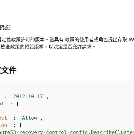
（預設）
定義政策許可的版本。當具有 政策的使用者或角色提出存取 AW
WS 檢查政策的預設版本，以決定是否允許請求。
策文件
"
 : 
"2012-10-17"
,

nt"
 : [

ect"
 : 
"Allow"
,

ion"
 : [

oute53-recovery-control-config:DescribeCluste