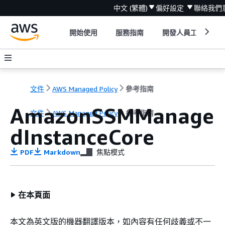
中文 (繁體)
偏好設定
聯絡我們
開始使用
服務指南
開發人員工具
文件
AWS Managed Policy
參考指南
AmazonSSMManage
文件
AWS Managed Policy
參考指南
dInstanceCore
PDF
Markdown
焦點模式
在本頁面
本文為英文版的機器翻譯版本，如內容有任何歧義或不一