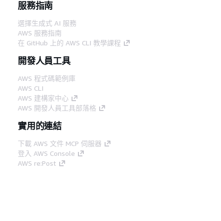
服務指南
選擇生成式 AI 服務
AWS 服務指南
在 GitHub 上的 AWS CLI 教學課程
開發人員工具
AWS 程式碼範例庫
AWS CLI
AWS 建構家中心
AWS 開發人員工具部落格
實用的連結
下載 AWS 文件 MCP 伺服器
登入 AWS Console
AWS re:Post
隱私權
網站條款
Cookie 偏好設定
©
2026, Amazon Web Services, Inc.或其附屬公司。保留
中文 (繁體)
所有權利。