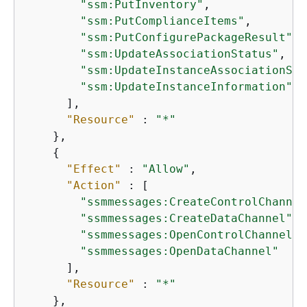
"ssm:PutInventory"
,

"ssm:PutComplianceItems"
,

"ssm:PutConfigurePackageResult"
,

"ssm:UpdateAssociationStatus"
,

"ssm:UpdateInstanceAssociationSta
"ssm:UpdateInstanceInformation"
      ],

"Resource"
 : 
"*"
    },

{
"Effect"
 : 
"Allow"
,

"Action"
 : [

"ssmmessages:CreateControlChannel
"ssmmessages:CreateDataChannel"
,

"ssmmessages:OpenControlChannel"
,

"ssmmessages:OpenDataChannel"
      ],

"Resource"
 : 
"*"
    },
