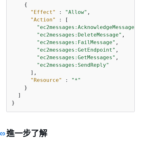
{
"Effect"
 : 
"Allow"
,

"Action"
 : [

"ec2messages:AcknowledgeMessage"
,

"ec2messages:DeleteMessage"
,

"ec2messages:FailMessage"
,

"ec2messages:GetEndpoint"
,

"ec2messages:GetMessages"
,

"ec2messages:SendReply"
      ],

"Resource"
 : 
"*"
    }

  ]

}
進一步了解