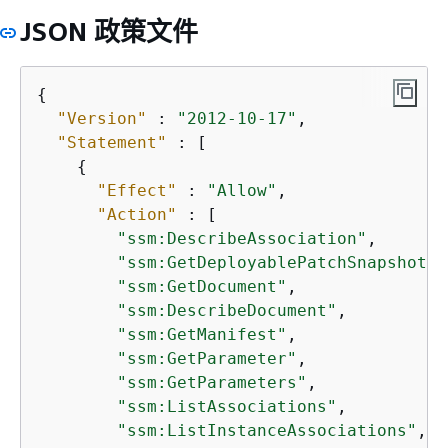
JSON 政策文件
{
"Version"
 : 
"2012-10-17"
,

"Statement"
 : [

{
"Effect"
 : 
"Allow"
,

"Action"
 : [

"ssm:DescribeAssociation"
,

"ssm:GetDeployablePatchSnapshotFo
"ssm:GetDocument"
,

"ssm:DescribeDocument"
,

"ssm:GetManifest"
,

"ssm:GetParameter"
,

"ssm:GetParameters"
,

"ssm:ListAssociations"
,

"ssm:ListInstanceAssociations"
,
