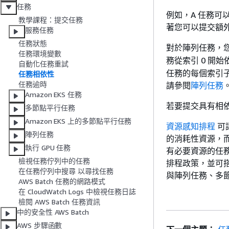
任務
例如，A 任務可
教學課程：提交任務
著您可以提交額外
服務任務
任務狀態
對於陣列任務，
任務環境變數
務從索引 0 開始
自動化任務重試
任務的每個索引
任務相依性
任務逾時
請參閱
陣列任務
Amazon EKS 任務
若要提交具有相依性
多節點平行任務
Amazon EKS 上的多節點平行任務
資源感知排程
可
陣列任務
的消耗性資源，而
執行 GPU 任務
有必要資源的任務
檢視任務佇列中的任務
排程政策，並可搭配
在任務佇列中搜尋 以尋找任務
與陣列任務、多節點
AWS Batch 任務的網路模式
在 CloudWatch Logs 中檢視任務日誌
檢閱 AWS Batch 任務資訊
中的安全性 AWS Batch
AWS 步驟函數