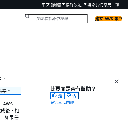
中文 (繁體)
偏好設定
聯絡我們
意見回饋
建立 AWS 帳戶
準。
此頁面是否有幫助？
為準。
是
否
提供意見回饋
 AWS
完成後，相
。如果任