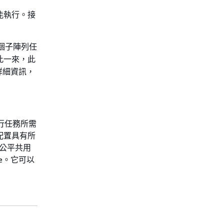
才能執行。接
個子陣列任
此一來，此
詳細資訊，
行任務所需
配置具有所
和公平共用
te。它可以