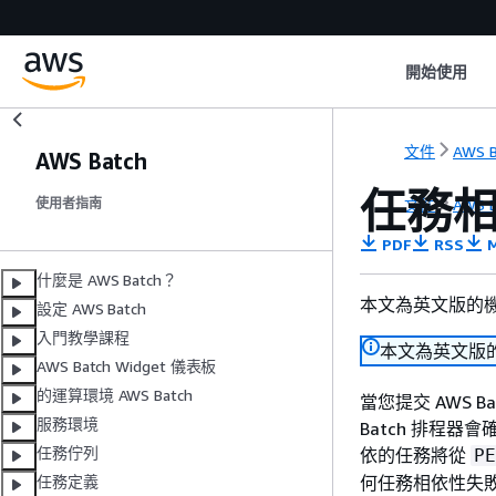
開始使用
文件
AWS B
AWS Batch
任務
文件
AWS B
使用者指南
PDF
RSS
M
什麼是 AWS Batch？
本文為英文版的
設定 AWS Batch
入門教學課程
本文為英文版
AWS Batch Widget 儀表板
的運算環境 AWS Batch
當您提交 AWS 
服務環境
Batch 排程
任務佇列
依的任務將從
PE
何任務相依性失
任務定義