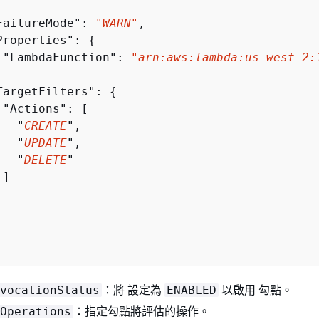


FailureMode": 
"WARN"
,

Properties": 
{
 "LambdaFunction": 
"arn:aws:lambda:us-west-2:


TargetFilters": 
{
 "Actions": [

   "
CREATE
",

   "
UPDATE
",

   "
DELETE
"

]

：將 設定為
以啟用 勾點。
vocationStatus
ENABLED
：指定勾點將評估的操作。
Operations