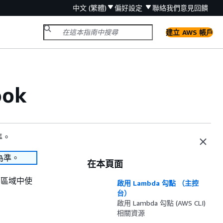
中文 (繁體)
偏好設定
聯絡我們
意見回饋
建立 AWS 帳戶
ok
準。
為準。
在本頁面
和區域中使
啟用 Lambda 勾點 （主控
台）
啟用 Lambda 勾點 (AWS CLI)
相關資源