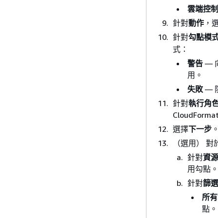
雲端控制 
針對
動作
，
針對
勾點模
式：
警告
—
用。
失敗
—
針對
執行角
CloudFo
選擇
下一步
（選用） 對
針對
資
用勾點
針對
篩
所有
點。