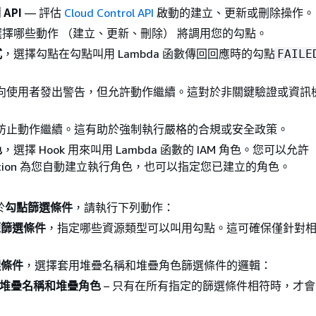
API
— 評估
Cloud Control API
啟動的建立、更新或刪除操作。
選擇哪些動作 （建立、更新、刪除） 將調用您的勾點。
式
，選擇勾點在勾點叫用 Lambda 函數傳回回應時的勾點
FAILE
 向使用者發出警告，但允許動作繼續。這對於非關鍵驗證或資訊
 防止動作繼續。這有助於強制執行嚴格的合規或安全政策。
色
，選擇 Hook 用來叫用 Lambda 函數的 IAM 角色。您可以允許
rmation 為您自動建立執行角色，也可以指定您已建立的角色。
。
於
勾點篩選條件
，請執行下列動作：
源篩選條件
，指定哪些資源類型可以叫用勾點。這可確保僅針對
。
選條件
，選擇套用堆疊名稱和堆疊角色篩選條件的邏輯：
堆疊名稱和堆疊角色
– 只有在所有指定的篩選條件相符時，才