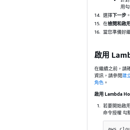
用勾
選擇
下一步
在
檢閱和啟
當您準備好
啟用 Lamb
在繼續之前，請確
資訊，請參閱
建立
角色
。
啟用 Lambda H
若要開始啟
命令授權 勾
aws clo