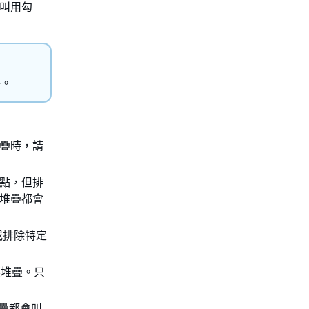
會叫用勾
件。
疊時，請
點，但排
堆疊都會
或排除特定
標堆疊。只
堆疊都會叫