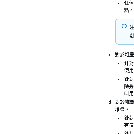
任何
點。
對
對於
堆
針對
使用
針對
除幾
叫用
對於
堆
堆疊。
針對
有這
針對