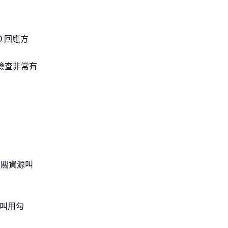
回應方
D
檢查非常有
相關資源叫
會叫用勾