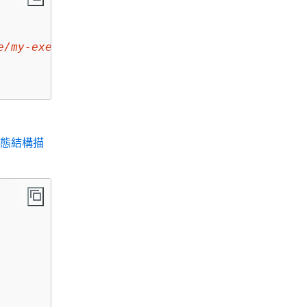
e/my-execution-role
 \

態結構描