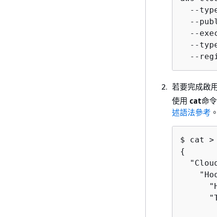
  --typ
  --pub
  --exe
  --typ
  --reg
若要完成啟用
使用
cat
命令
述語法參考
{
  "Clou
    "Ho
      "
      "