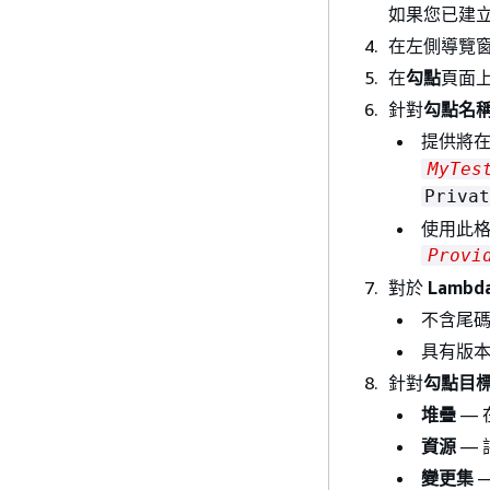
如果您已建立
在左側導覽
在
勾點
頁面
針對
勾點名
提供將在
MyTes
Privat
使用此格
Provi
對於
Lambd
不含尾碼的完
具有版本
針對
勾點目
堆疊
—
資源
—
變更集