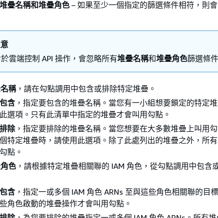
堆疊名稱和堆疊角色
– 如果至少一個指定的篩選條件相符，則
注意
於雲端控制 API 操作，會忽略所有
堆疊名稱
和
堆疊角色
篩選條
疊名稱
，請在勾點調用中包含或排除特定堆疊。
包含
，指定要包含的堆疊名稱。當您有一小組想要鎖定的特定堆
此選項。只有此清單中指定的堆疊才會叫用勾點。
排除
，指定要排除的堆疊名稱。當您想要在大多數堆疊上叫用勾
個特定堆疊時，請使用此選項。除了此處列出的堆疊之外，所有
勾點。
疊角色
，請根據特定堆疊相關聯的 IAM 角色，從勾點調用中包含
包含
，指定一或多個 IAM 角色 ARNs 至與這些角色相關聯的目
些角色啟動的堆疊操作才會叫用勾點。
排除
，為您要排除的堆疊指定一或多個 IAM 角色 ARNs。所有