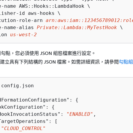
e-name AWS::Hooks::LambdaHook \

lisher-id aws-hooks \

cution-role-arn 
arn:aws:iam::123456789012:rol
e-name-alias 
Private::Lambda::MyTestHook
 \

ion 
us-west-2
勾點，您必須使用 JSON 組態檔案進行設定。
建立具有下列結構的 JSON 檔案。如需詳細資訊，請參閱
勾點組
。
dFormationConfiguration": 
{
okConfiguration": 
{
HookInvocationStatus": 
"ENABLED"
,

TargetOperations": [

"CLOUD_CONTROL"