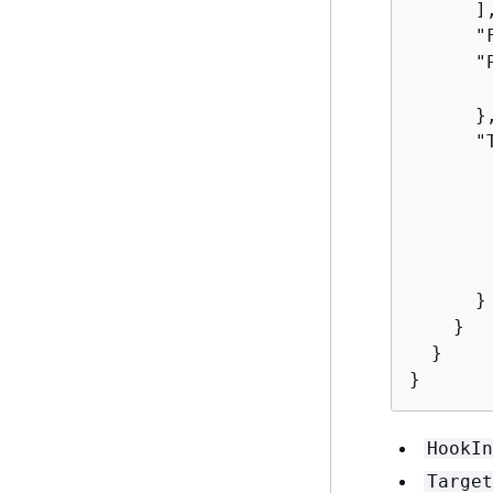
      ],
      "
      "
       
      },
      "
       
       
       
       
        
      }

    }

  }

}
HookIn
Target