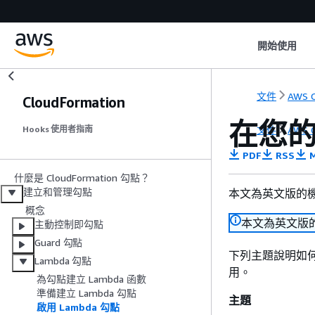
開始使用
文件
AWS C
CloudFormation
在您的
文件
AWS C
Hooks 使用者指南
PDF
RSS
M
什麼是 CloudFormation 勾點？
建立和管理勾點
本文為英文版的
概念
本文為英文版
主動控制即勾點
Guard 勾點
下列主題說明如何
Lambda 勾點
用。
為勾點建立 Lambda 函數
準備建立 Lambda 勾點
主題
啟用 Lambda 勾點