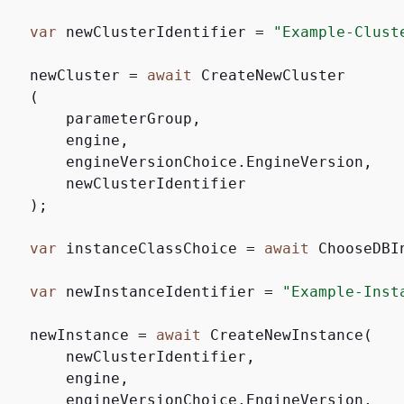
var
 newClusterIdentifier = 
"Example-Clust
    newCluster = 
await
 CreateNewCluster

   (

       parameterGroup,

       engine,

        engineVersionChoice.EngineVersion,

        newClusterIdentifier

   );

var
 instanceClassChoice = 
await
 ChooseDBI
var
 newInstanceIdentifier = 
"Example-Inst
    newInstance = 
await
 CreateNewInstance(

        newClusterIdentifier,

       engine,

        engineVersionChoice.EngineVersion,
