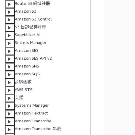
Route 53 網域註冊
Amazon S3
Amazon S3 Control
        
S3 目錄儲存貯體
         
SageMaker AI
         
Secrets Manager
         
Amazon SES
        
Amazon SES API v2
        
Amazon SNS
         
Amazon SQS
步驟函數
AWS STS
支援
Systems Manager
        
Amazon Textract
        
Amazon Transcribe
         
Amazon Transcribe 串流
        