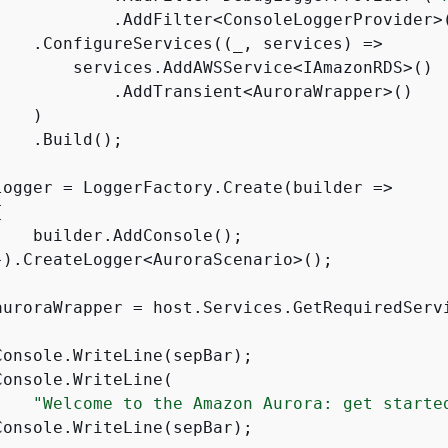
            .AddFilter<ConsoleLoggerProvider>
    .ConfigureServices((_, services) =>

        services.AddAWSService<IAmazonRDS>()

            .AddTransient<AuroraWrapper>()

   )

   .Build();

logger = LoggerFactory.Create(builder =>

{
    builder.AddConsole();

}).CreateLogger<AuroraScenario>();

auroraWrapper = host.Services.GetRequiredServi
Console.WriteLine(sepBar);

onsole.WriteLine(

"Welcome to the Amazon Aurora: get starte
Console.WriteLine(sepBar);
