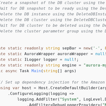
Create a snapshot of the DB cluster using the 
Wait for DB snapshot to be ready using the Des
Delete the DB instance using the DeleteDBInsta
Delete the DB cluster using the DeleteDBCluste
Wait for DB cluster to be deleted using the De
Delete the cluster parameter group using the D
ate
static
readonly
string
 sepBar = 
new
(
'-'
, 
ate
static
 AuroraWrapper auroraWrapper = 
null
ate
static
 ILogger logger = 
null
!;

ate
static
readonly
string
 engine = 
"aurora-m
ic
async
 Task 
Main
(
string
[] args
)
// Set up dependency injection for the Amazon
using
var
 host = Host.CreateDefaultBuilder(arg
    .ConfigureLogging(logging =>

        logging.AddFilter(
"System"
, LogLevel.D
            .AddFilter<DebugLoggerProvider>(
"