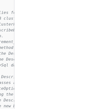
lies for Aurora MySql using the DescribeDBEngi
B cluster parameter group using the CreateDBCl
usterParameterGroupsAsync method.

cribeDBClusterParametersAsync method.

.

ement_increment parameters

ethod.

the DescribeDBClusterParametersAsync method wi
e DescribeDBEngineVersionsAsync method.

Sql database and uses the parameter group.

DescribeDBClustersAsync method.

sses available for the selected engine and ve
eOptions method.

g the CreateDBInstanceAsync method.

 DescribeDBInstances method.

 new DB cluster.
