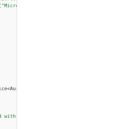
(
"Microsoft"
, LogLevel.Trace))

ce<AuroraWrapper>();

d with DB clusters example."
);
