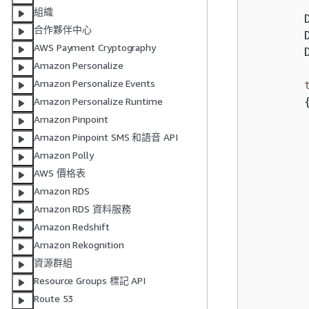
組織
        
合作夥伴中心
        
AWS Payment Cryptography
        
Amazon Personalize
Amazon Personalize Events
Amazon Personalize Runtime
Amazon Pinpoint
Amazon Pinpoint SMS 和語音 API
        
Amazon Polly
AWS 價格表
Amazon RDS
Amazon RDS 資料服務
Amazon Redshift
Amazon Rekognition
資源群組
Resource Groups 標記 API
Route 53