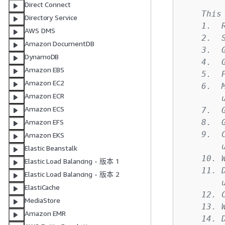
Direct Connect
    This
Directory Service
    1.  
AWS DMS
    2.  
Amazon DocumentDB
    3.  
DynamoDB
    4.  
Amazon EBS
    5.  
Amazon EC2
    6.  
Amazon ECR
        
Amazon ECS
    7.  
    8.  
Amazon EFS
    9.  
Amazon EKS
        
Elastic Beanstalk
    10. 
Elastic Load Balancing - 版本 1
    11. 
Elastic Load Balancing - 版本 2
        
ElastiCache
    12. 
MediaStore
    13. 
Amazon EMR
    14. 