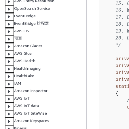
AWS Entity Resolution
    15. 
OpenSearch Service
    16. 
EventBridge
    17. 
EventBridge 排程器
    18. 
    19. 
AWS FIS
    20. 
預測
    */
Amazon Glacier
AWS Glue
priv
AWS Health
priv
HealthImaging
priv
HealthLake
priv
IAM
stat
Amazon Inspector
{
AWS IoT
AWS IoT data
AWS IoT SiteWise
        
        
Amazon Keyspaces
        
Kinesis