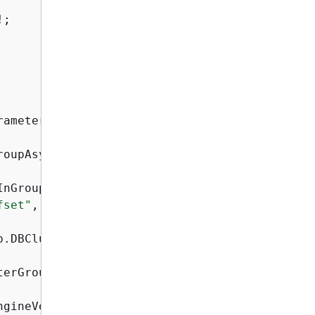
!;

rameterGroupFamilyAsync();

roupAsync(parameterGroupFamily);

InGroupAsync(parameterGroup.DBClusterParameter
fset"
, 
"auto_increment_increment"
 });

p.DBClusterParameterGroupName, parameters);

erGroup.DBClusterParameterGroupName);

ngineVersionAsync(parameterGroupFamily);
