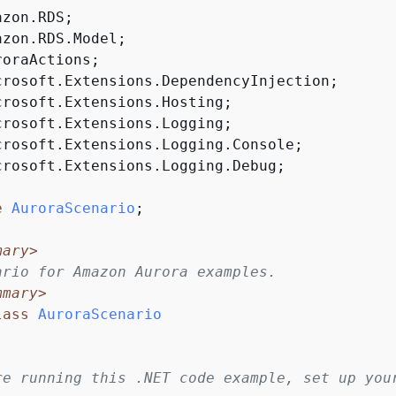
crosoft.Extensions.Logging.Debug;

e
AuroraScenario
;

mary>
ario for Amazon Aurora examples.
mmary>
lass
AuroraScenario
re running this .NET code example, set up your