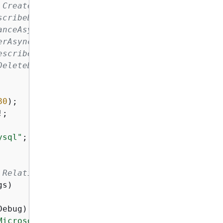
CreateDBClusterSnapshotAsync method.

cribeDBClusterSnapshotsAsync method.

nceAsync method.

rAsync method.

scribeDBClustersAsync methods.

eleteDBClusterParameterGroupAsync.

80
);

!;

ysql"
;

 Relational Database Service (Amazon RDS).
s)

ebug)

Microsoft"
, LogLevel.Information)
