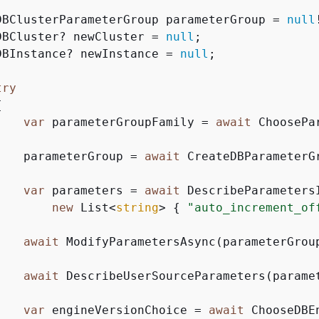
DBClusterParameterGroup parameterGroup = 
null
DBCluster? newCluster = 
null
;

DBInstance? newInstance = 
null
;

try
{
var
 parameterGroupFamily = 
await
 ChoosePa
    parameterGroup = 
await
 CreateDBParameterG
var
 parameters = 
await
 DescribeParameters
new
 List<
string
> 
{
"auto_increment_of
await
 ModifyParametersAsync(parameterGrou
await
 DescribeUserSourceParameters(paramet
var
 engineVersionChoice = 
await
 ChooseDBE