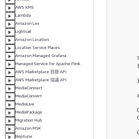
        
AWS KMS
        
Lambda
        
Amazon Lex
        
Lightsail
         
Amazon Location
         
Location Service Places
Amazon Managed Grafana
        
Managed Service for Apache Flink
AWS Marketplace 目錄 API
        
AWS Marketplace 協議 API
        
MediaConnect
        
MediaConvert
MediaLive
        
MediaPackage
        C
Migration Hub
Amazon MSK
        
Neptune