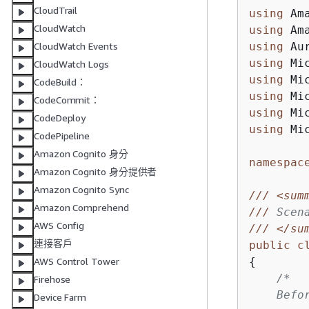
CloudTrail
using
CloudWatch
using
using
CloudWatch Events
using
CloudWatch Logs
using
CodeBuild：
using
CodeCommit：
using
CodeDeploy
using
 Mi
CodePipeline
Amazon Cognito 身分
namespac
Amazon Cognito 身分提供者
Amazon Cognito Sync
///
<sum
Amazon Comprehend
///
 Scen
AWS Config
///
</su
連接客戶
public
c
{
AWS Control Tower
/*

Firehose
    Befo
Device Farm