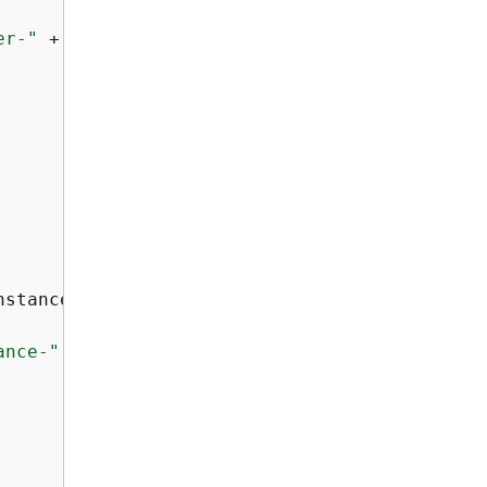
er-"
 + DateTime.Now.Ticks;

nstanceClass(engine, engineVersionChoice.Engin
ance-"
 + DateTime.Now.Ticks;
