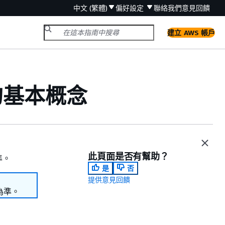
中文 (繁體)
偏好設定
聯絡我們
意見回饋
建立 AWS 帳戶
a 的基本概念
此頁面是否有幫助？
準。
是
否
提供意見回饋
為準。