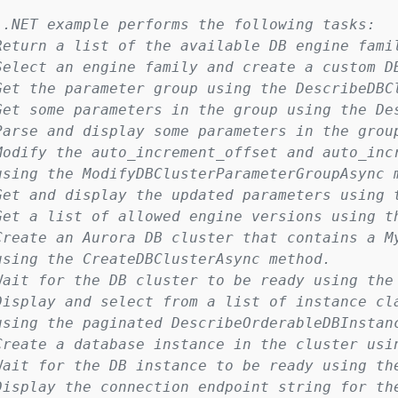
 .NET example performs the following tasks:

Return a list of the available DB engine fami
Select an engine family and create a custom D
Get the parameter group using the DescribeDBCl
Get some parameters in the group using the Des
Parse and display some parameters in the group
Modify the auto_increment_offset and auto_incr
using the ModifyDBClusterParameterGroupAsync m
Get and display the updated parameters using 
Get a list of allowed engine versions using th
Create an Aurora DB cluster that contains a My
using the CreateDBClusterAsync method.

Wait for the DB cluster to be ready using the 
Display and select from a list of instance cla
using the paginated DescribeOrderableDBInstanc
Create a database instance in the cluster usin
Wait for the DB instance to be ready using the
Display the connection endpoint string for the