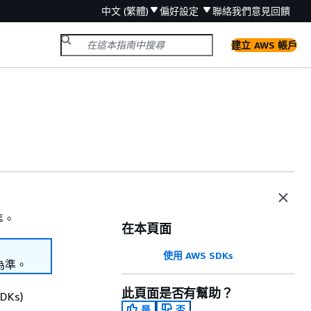
中文 (繁體)
偏好設定
聯絡我們
意見回饋
建立 AWS 帳戶
準。
在本頁面
使用 AWS SDKs
為準。
此頁面是否有幫助？
Ks)
是
否