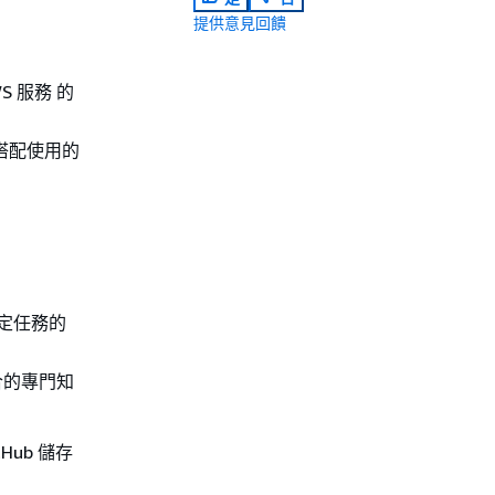
提供意見回饋
S 服務 的
K 搭配使用的
特定任務的
合的專門知
ub 儲存