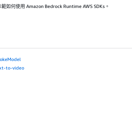
使用 Amazon Bedrock Runtime AWS SDKs。
vokeModel
xt-to-video