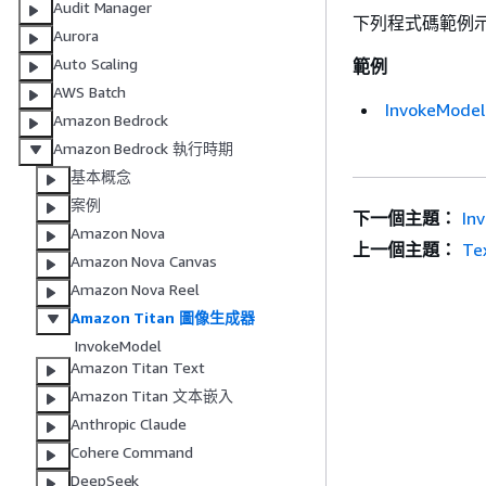
Audit Manager
下列程式碼範例示範如何
Aurora
Auto Scaling
範例
AWS Batch
InvokeModel
Amazon Bedrock
Amazon Bedrock 執行時期
基本概念
案例
下一個主題：
In
Amazon Nova
上一個主題：
Te
Amazon Nova Canvas
Amazon Nova Reel
Amazon Titan 圖像生成器
InvokeModel
Amazon Titan Text
Amazon Titan 文本嵌入
Anthropic Claude
Cohere Command
DeepSeek