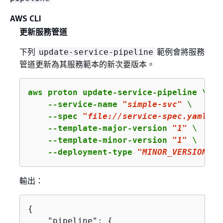
AWS CLI
更新服務管道
下列
範例會將服務
update-service-pipeline
管道更新為其服務範本的新次要版本。
aws proton update-service-pipeline \

    --service-name 
"simple-svc"
 \

    --spec 
"file://service-spec.yaml"
 \

    --template-major-version 
"1"
 \

    --template-minor-version 
"1"
 \

    --deployment-type 
"MINOR_VERSION"
輸出：
{
    "pipeline": 
{