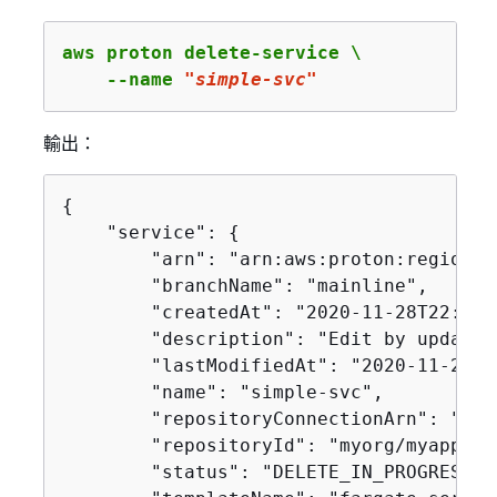
aws proton delete-service \

    --name 
"simple-svc"
輸出：
{
    "service": 
{
        "arn": "arn:aws:proton:region-i
        "branchName": "mainline",

        "createdAt": "2020-11-28T22:40:
        "description": "Edit by updatin
        "lastModifiedAt": "2020-11-29T0
        "name": "simple-svc",

        "repositoryConnectionArn": "arn
        "repositoryId": "myorg/myapp",

        "status": "DELETE_IN_PROGRESS",
