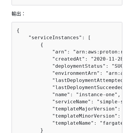
輸出：
{
    "serviceInstances": [

{
            "arn": "arn:aws:proton:regi
            "createdAt": "2020-11-28T22
            "deploymentStatus": "SUCCEED
            "environmentArn": "arn:aws:
            "lastDeploymentAttemptedAt"
            "lastDeploymentSucceededAt"
            "name": "instance-one",

            "serviceName": "simple-svc",
            "templateMajorVersion": "1",
            "templateMinorVersion": "0",
            "templateName": "fargate-ser
        }
