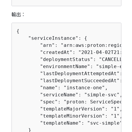
輸出：
{
    "serviceInstance": 
{
        "arn": "arn:aws:proton:region-i
        "createdAt": "2021-04-02T21:29:
        "deploymentStatus": "CANCELLING"
        "environmentName": "simple-env",
        "lastDeploymentAttemptedAt": "2
        "lastDeploymentSucceededAt": "2
        "name": "instance-one",

        "serviceName": "simple-svc",

        "spec": "proton: ServiceSpec\np
        "templateMajorVersion": "1",

        "templateMinorVersion": "1",

        "templateName": "svc-simple"

    }
