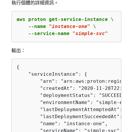
執行個體的詳細資訊。
aws proton get-service-instance \

    --name 
"instance-one"
 \

    --service-name 
"simple-svc"
輸出：
{
    "serviceInstance": 
{
        "arn": "arn:aws:proton:region-i
        "createdAt": "2020-11-28T22:40:
        "deploymentStatus": "SUCCEEDED",
        "environmentName": "simple-env",
        "lastDeploymentAttemptedAt": "2
        "lastDeploymentSucceededAt": "2
        "name": "instance-one",

        "serviceName": "simple-svc",
