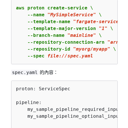
aws proton create-service \

    --name 
"MySimpleService"
 \

    --template-name 
"fargate-service"
 \

    --template-major-version 
"1"
 \

    --branch-name 
"mainline"
 \

    --repository-connection-arn 
"arn:aw
    --repository-id 
"myorg/myapp"
 \

    --spec 
file:
//spec.yaml
的內容：
spec.yaml
proton: ServiceSpec

pipeline:

    my_sample_pipeline_required_input: "
    my_sample_pipeline_optional_input: "