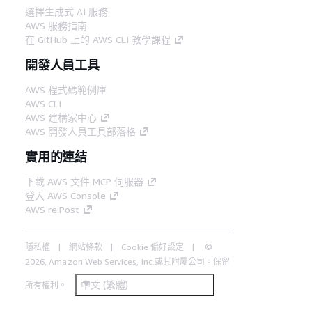
選擇生成式 AI 服務
AWS 服務指南
在 GitHub 上的 AWS CLI 教學課程
開發人員工具
AWS 程式碼範例庫
AWS CLI
AWS 建構家中心
AWS 開發人員工具部落格
實用的連結
下載 AWS 文件 MCP 伺服器
登入 AWS Console
AWS re:Post
隱私權
網站條款
Cookie 偏好設定
©
2026, Amazon Web Services, Inc.或其附屬公司。保留
中文 (繁體)
所有權利。