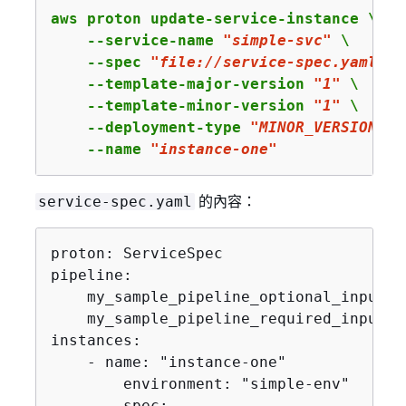
aws proton update-service-instance \

    --service-name 
"simple-svc"
 \

    --spec 
"file://service-spec.yaml
 " \
    --template-major-version 
"1"
 \

    --template-minor-version 
"1"
 \

    --deployment-type 
"MINOR_VERSION"
 \

    --name 
"instance-one"
的內容：
service-spec.yaml
proton: ServiceSpec

pipeline:

    my_sample_pipeline_optional_input: "
    my_sample_pipeline_required_input: "
instances:

    - name: "instance-one"

        environment: "simple-env"

        spec:
