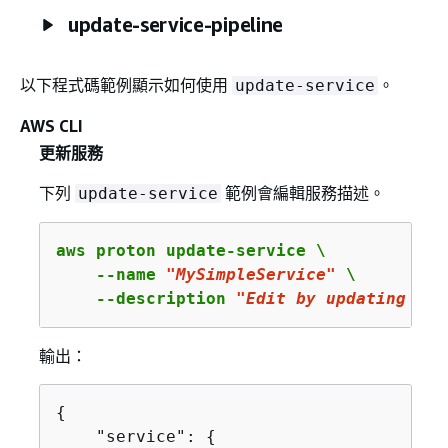
update-service-pipeline
以下程式碼範例顯示如何使用
。
update-service
AWS CLI
更新服務
下列
範例會編輯服務描述。
update-service
aws proton update-service \

    --name 
"MySimpleService"
 \

    --description 
"Edit by updating des
輸出：
{
    "service": 
{