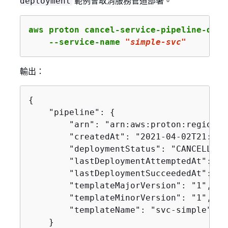
範例會取消服務管道部署。
deployment
aws proton cancel-service-pipeline-deplo
    --service-name 
"simple-svc"
輸出：
{
    "pipeline": 
{
        "arn": "arn:aws:proton:region-i
        "createdAt": "2021-04-02T21:29:
        "deploymentStatus": "CANCELLING"
        "lastDeploymentAttemptedAt": "2
        "lastDeploymentSucceededAt": "2
        "templateMajorVersion": "1",

        "templateMinorVersion": "1",

        "templateName": "svc-simple"

    }
