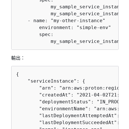
            my_sample_service_instance_
            my_sample_service_instance_
    - name: "my-other-instance"

        environment: "simple-env"

        spec:

            my_sample_service_instance_
輸出：
{
    "serviceInstance": 
{
        "arn": "arn:aws:proton:region-i
        "createdAt": "2021-04-02T21:29:
        "deploymentStatus": "IN_PROGRESS
        "environmentName": "arn:aws:pro
        "lastDeploymentAttemptedAt": "2
        "lastDeploymentSucceededAt": "2