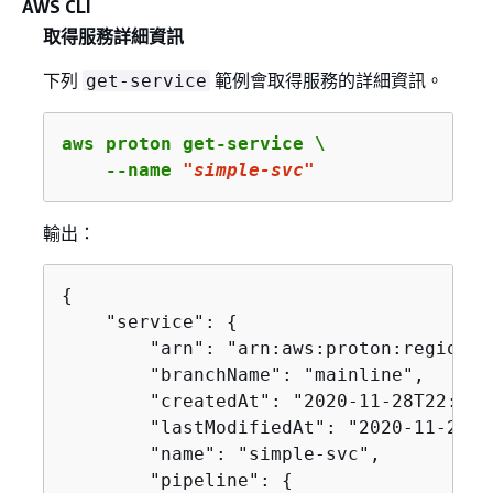
AWS CLI
取得服務詳細資訊
下列
範例會取得服務的詳細資訊。
get-service
aws proton get-service \

    --name 
"simple-svc"
輸出：
{
    "service": 
{
        "arn": "arn:aws:proton:region-i
        "branchName": "mainline",

        "createdAt": "2020-11-28T22:40:
        "lastModifiedAt": "2020-11-28T2
        "name": "simple-svc",

        "pipeline": 
{