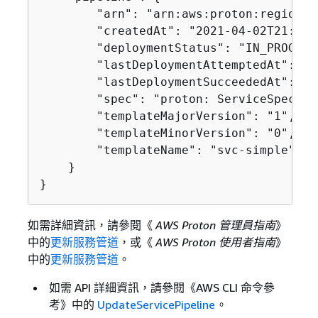
        "arn": "arn:aws:proton:region-i
        "createdAt": "2021-04-02T21:29:
        "deploymentStatus": "IN_PROGRESS
        "lastDeploymentAttemptedAt": "2
        "lastDeploymentSucceededAt": "2
        "spec": "proton: ServiceSpec\n\
        "templateMajorVersion": "1",

        "templateMinorVersion": "0",

        "templateName": "svc-simple"

    }

}
如需詳細資訊，請參閱《
AWS Proton 管理員指南
》
中的
更新服務管道
，或《
AWS Proton 使用者指南
》
中的
更新服務管道
。
如需 API 詳細資訊，請參閱《AWS CLI 命令參
考》
中的
UpdateServicePipeline
。