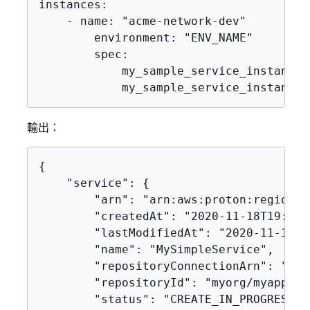
instances:

    - name: "acme-network-dev"

        environment: "ENV_NAME"

        spec:

            my_sample_service_instance_
            my_sample_service_instance_
輸出：
{
    "service": 
{
        "arn": "arn:aws:proton:region-i
        "createdAt": "2020-11-18T19:50:
        "lastModifiedAt": "2020-11-18T1
        "name": "MySimpleService",

        "repositoryConnectionArn": "arn
        "repositoryId": "myorg/myapp",

        "status": "CREATE_IN_PROGRESS",
