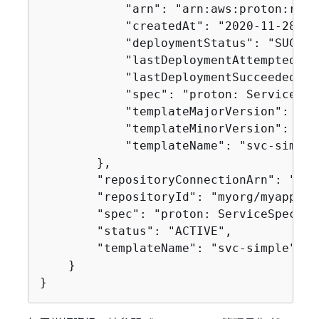
            "arn": "arn:aws:proton:regi
            "createdAt": "2020-11-28T22
            "deploymentStatus": "SUCCEED
            "lastDeploymentAttemptedAt"
            "lastDeploymentSucceededAt"
            "spec": "proton: ServiceSpe
            "templateMajorVersion": "1",
            "templateMinorVersion": "1",
            "templateName": "svc-simple"
        },

        "repositoryConnectionArn": "arn
        "repositoryId": "myorg/myapp",

        "spec": "proton: ServiceSpec\np
        "status": "ACTIVE",

        "templateName": "svc-simple"

    }

}