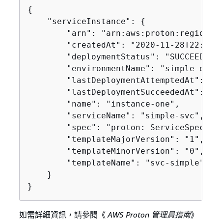
{
    "serviceInstance": 
{
        "arn": "arn:aws:proton:region-i
        "createdAt": "2020-11-28T22:40:
        "deploymentStatus": "SUCCEEDED",
        "environmentName": "simple-env",
        "lastDeploymentAttemptedAt": "2
        "lastDeploymentSucceededAt": "2
        "name": "instance-one",

        "serviceName": "simple-svc",

        "spec": "proton: ServiceSpec\np
        "templateMajorVersion": "1",

        "templateMinorVersion": "0",

        "templateName": "svc-simple"

    }

}
如需詳細資訊，請參閱《
AWS Proton 管理員指南
》