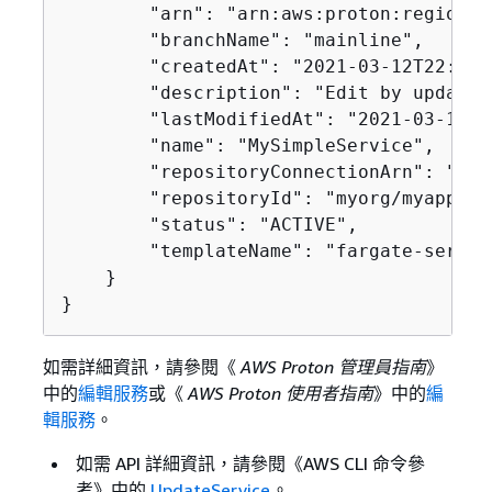
        "arn": "arn:aws:proton:region-i
        "branchName": "mainline",

        "createdAt": "2021-03-12T22:39:
        "description": "Edit by updatin
        "lastModifiedAt": "2021-03-12T2
        "name": "MySimpleService",

        "repositoryConnectionArn": "arn
        "repositoryId": "myorg/myapp",

        "status": "ACTIVE",

        "templateName": "fargate-service
    }

}
如需詳細資訊，請參閱《
AWS Proton 管理員指南
》
中的
編輯服務
或《
AWS Proton 使用者指南
》中的
編
輯服務
。
如需 API 詳細資訊，請參閱《AWS CLI 命令參
考》
中的
UpdateService
。