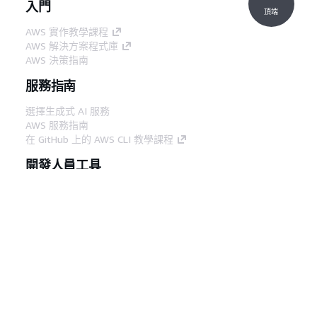
入門
頂端
AWS 實作教學課程
AWS 解決方案程式庫
AWS 決策指南
服務指南
選擇生成式 AI 服務
AWS 服務指南
在 GitHub 上的 AWS CLI 教學課程
開發人員工具
AWS 程式碼範例庫
AWS CLI
AWS 建構家中心
AWS 開發人員工具部落格
實用的連結
下載 AWS 文件 MCP 伺服器
登入 AWS Console
AWS re:Post