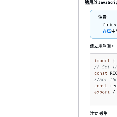
適用於 JavaScrip
注意
Git
存庫
中
建立用戶端。
import
{
// Set t
const
 RE
//Set th
const
 re
export
{
建立 叢集