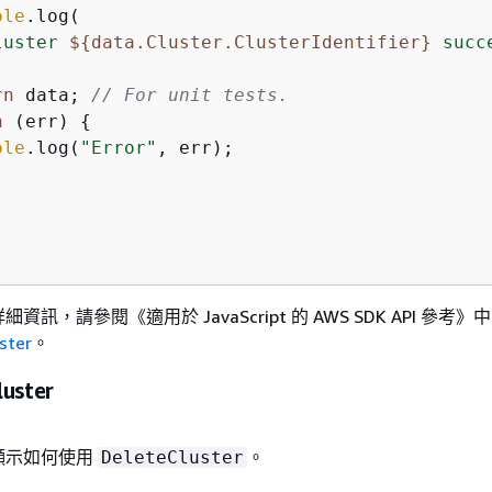
ole
.log(

luster 
$
{
data.Cluster.ClusterIdentifier}
 succ
rn
 data; 
// For unit tests.
h
 (err) 
{
ole
.log(
"Error"
, err);

詳細資訊，請參閱《適用於 JavaScript 的 AWS SDK API 參考》
中
ster
。
luster
顯示如何使用
。
DeleteCluster