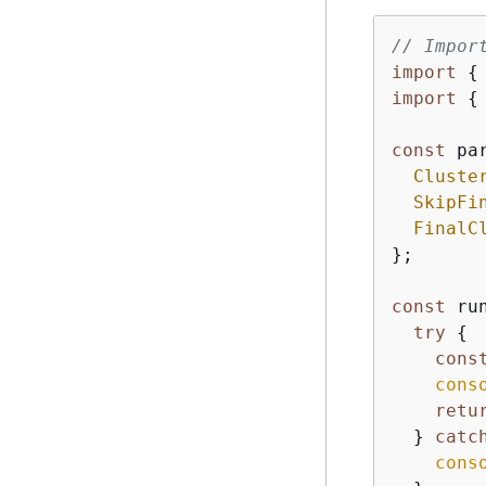
// Impor
import
{
import
{
const
 pa
Cluste
SkipFi
FinalC
};

const
 ru
try
{
cons
cons
retu
  } 
catc
cons