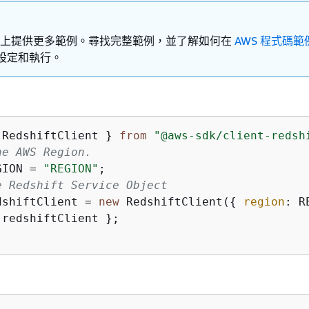
Hub 上提供更多範例。尋找完整範例，並了解如何在
AWS 程式碼範
設定和執行。
 RedshiftClient } 
from
"@aws-sdk/client-redsh
he AWS Region.
GION = 
"REGION"
e Redshift Service Object
dshiftClient = 
new
 RedshiftClient(
{
region
 redshiftClient };
