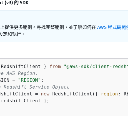
t (v3) 的 SDK
Hub 上提供更多範例。尋找完整範例，並了解如何在
AWS 程式碼範
設定和執行。
 RedshiftClient } 
from
"@aws-sdk/client-redsh
he AWS Region.
GION = 
"REGION"
e Redshift Service Object
dshiftClient = 
new
 RedshiftClient(
{
region
 redshiftClient };
