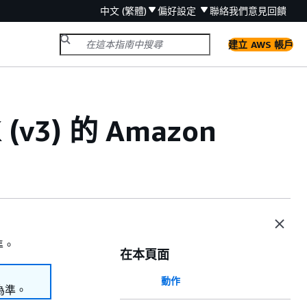
中文 (繁體)
偏好設定
聯絡我們
意見回饋
建立 AWS 帳戶
(v3) 的 Amazon
準。
在本頁面
動作
為準。