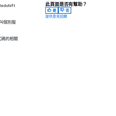
此頁面是否有幫助？
dshift
是
否
提供意見回饋
叫個別服
式碼的相關