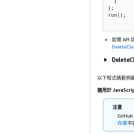
  }

};

run();

如需 API 
DeleteClu
DeleteC
以下程式碼範例
適用於 JavaScrip
注意
Git
存庫
中