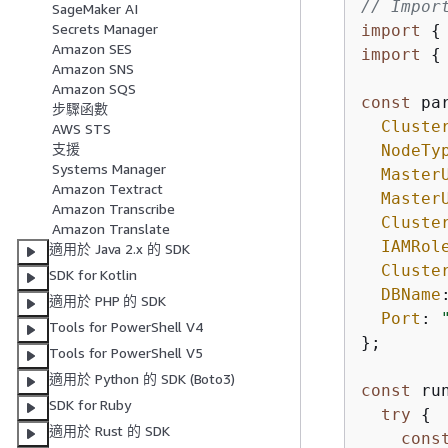
// Impor
SageMaker AI
Secrets Manager
import
{
Amazon SES
import
{
Amazon SNS
Amazon SQS
const
 pa
步驟函數
Cluste
AWS STS
支援
NodeTy
Systems Manager
Master
Amazon Textract
Master
Amazon Transcribe
Cluste
Amazon Translate
IAMRol
適用於 Java 2.x 的 SDK
Cluste
SDK for Kotlin
DBName
適用於 PHP 的 SDK
Port
: 
Tools for PowerShell V4
};

Tools for PowerShell V5
適用於 Python 的 SDK (Boto3)
const
 ru
SDK for Ruby
try
{
適用於 Rust 的 SDK
cons