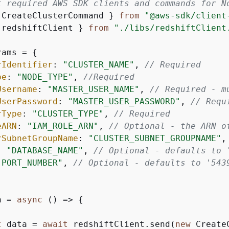
t required AWS SDK clients and commands for N
 CreateClusterCommand } 
from
"@aws-sdk/client
 redshiftClient } 
from
"./libs/redshiftClient
rams = 
{
rIdentifier
: 
"CLUSTER_NAME"
, 
// Required
pe
: 
"NODE_TYPE"
, 
//Required
Username
: 
"MASTER_USER_NAME"
, 
// Required - m
UserPassword
: 
"MASTER_USER_PASSWORD"
, 
// Requ
rType
: 
"CLUSTER_TYPE"
, 
// Required
eARN
: 
"IAM_ROLE_ARN"
, 
// Optional - the ARN o
rSubnetGroupName
: 
"CLUSTER_SUBNET_GROUPNAME"
,
: 
"DATABASE_NAME"
, 
// Optional - defaults to 
"PORT_NUMBER"
, 
// Optional - defaults to '543
n = 
async
 () => 
{
t
 data = 
await
 redshiftClient.send(
new
 Create