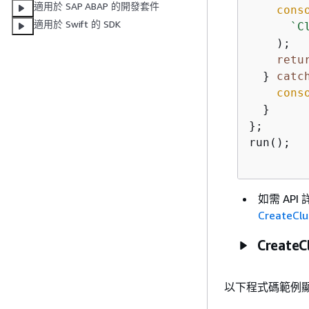
適用於 SAP ABAP 的開發套件
cons
適用於 Swift 的 SDK
`C
    );

retu
  } 
catc
cons
  }

};

run();

如需 API 
CreateClu
CreateC
以下程式碼範例