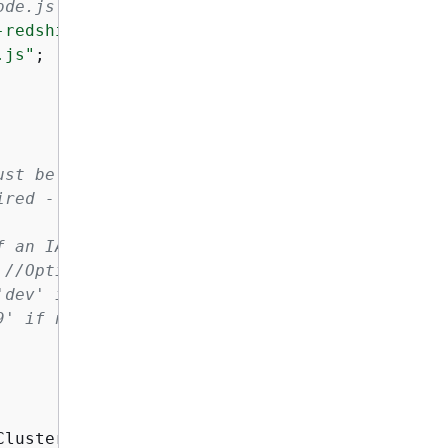
ode.js
-redshift"
.js"
;

ust be lowercase
ired - must contain at least one uppercase le
f an IAM role with permissions your cluster n
 
//Optional - the name of a cluster subnet gr
'dev' if not specified
9' if not specified
ClusterCommand(params));
