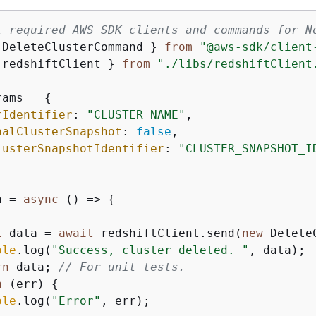
t required AWS SDK clients and commands for N
 DeleteClusterCommand } 
from
"@aws-sdk/client
 redshiftClient } 
from
"./libs/redshiftClient
rams = 
{
rIdentifier
: 
"CLUSTER_NAME"
,

nalClusterSnapshot
: 
false
,

lusterSnapshotIdentifier
: 
"CLUSTER_SNAPSHOT_I
n = 
async
 () => 
{
t
 data = 
await
 redshiftClient.send(
new
 Delete
ole
.log(
"Success, cluster deleted. "
, data);

rn
 data; 
// For unit tests.
h
 (err) 
{
ole
.log(
"Error"
, err);
