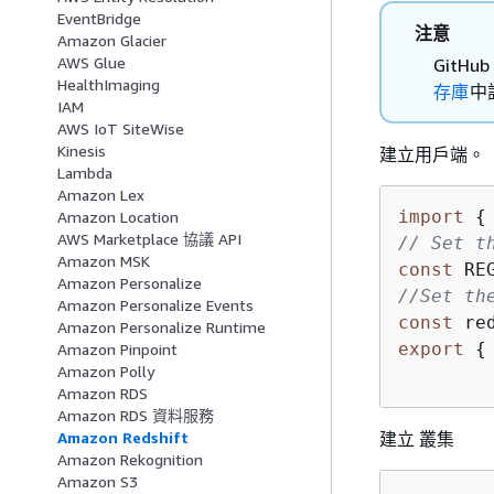
EventBridge
注意
Amazon Glacier
AWS Glue
Git
HealthImaging
存庫
中
IAM
AWS IoT SiteWise
Kinesis
建立用戶端。
Lambda
Amazon Lex
import
{
Amazon Location
AWS Marketplace 協議 API
// Set t
Amazon MSK
const
 RE
Amazon Personalize
//Set th
Amazon Personalize Events
const
 re
Amazon Personalize Runtime
export
{
Amazon Pinpoint
Amazon Polly
Amazon RDS
Amazon RDS 資料服務
建立 叢集
Amazon Redshift
Amazon Rekognition
Amazon S3