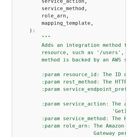
        service_action,

        service_method,

        role_arn,

        mapping_template,

):
"""

        Adds an integration method to a
        resource, such as '/users', and
        method is backed by an AWS serv
        :param resource_id: The ID of t
        :param rest_method: The HTTP ve
        :param service_endpoint_prefix:
                                       
        :param service_action: The acti
                               'GetItem'
        :param service_method: The HTTP
        :param role_arn: The Amazon Res
                         Gateway permis