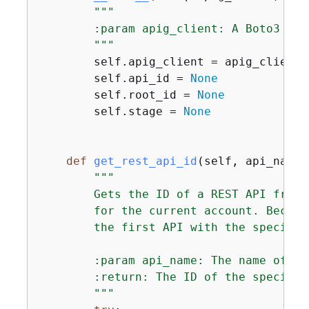
"""

        :param apig_client: A Boto3 API
        """
        self.apig_client = apig_client

        self.api_id = 
None
        self.root_id = 
None
        self.stage = 
None
def
get_rest_api_id
(
self, api_name
)
"""

        Gets the ID of a REST API from 
        for the current account. Becaus
        the first API with the specified
        :param api_name: The name of th
        :return: The ID of the specified
        """