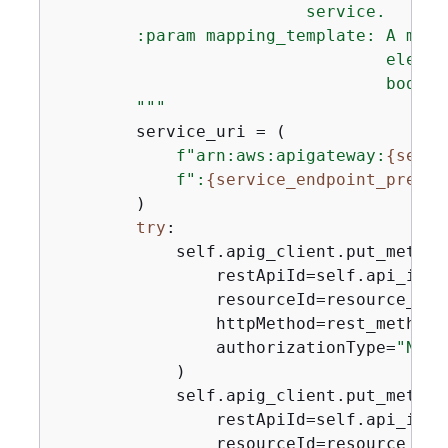
                         service.

        :param mapping_template: A mapp
                                 elemen
                                 body f
        """
        service_uri = (

f"arn:aws:apigateway:
{
self.
f":
{
service_endpoint_prefix
        )

try
:

            self.apig_client.put_method(
                restApiId=self.api_id,

                resourceId=resource_id,

                httpMethod=rest_method,

                authorizationType=
"NONE
            )

            self.apig_client.put_method_
                restApiId=self.api_id,

                resourceId=resource_id,
