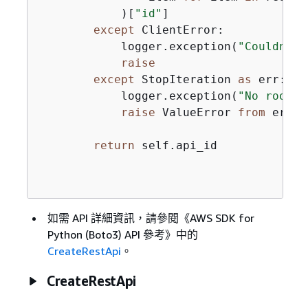
            )[
"id"
]

except
 ClientError:

            logger.exception(
"Couldn't 
raise
except
 StopIteration 
as
 err:

            logger.exception(
"No root r
raise
 ValueError 
from
 err

return
 self.api_id

如需 API 詳細資訊，請參閱《AWS SDK for
Python (Boto3) API 參考》
中的
CreateRestApi
。
CreateRestApi