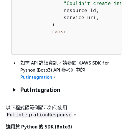
"Couldn't create integr
                resource_id,

                service_uri,

            )

raise
如需 API 詳細資訊，請參閱《AWS SDK for
Python (Boto3) API 參考》
中的
PutIntegration
。
PutIntegration
以下程式碼範例顯示如何使用
。
PutIntegrationResponse
適用於 Python 的 SDK (Boto3)