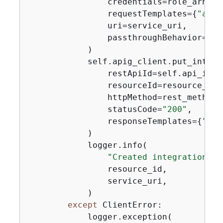
                credentials=role_arn,

                requestTemplates=
{
"appl
                uri=service_uri,

                passthroughBehavior=
"WH
            )

            self.apig_client.put_integr
                restApiId=self.api_id,

                resourceId=resource_id,

                httpMethod=rest_method,

                statusCode=
"200"
,

                responseTemplates=
{
"app
            )

            logger.info(

"Created integration fo
                resource_id,

                service_uri,

            )

except
 ClientError:

            logger.exception(
