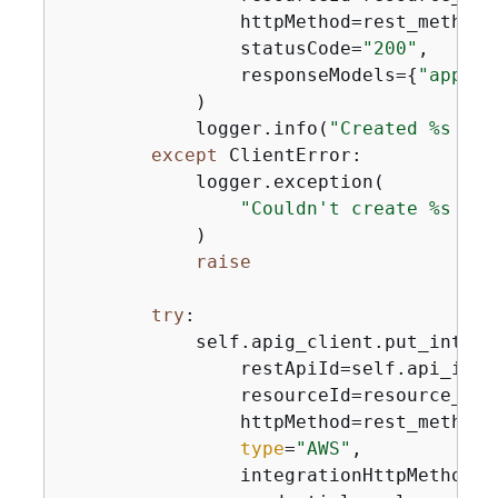
                httpMethod=rest_method,

                statusCode=
"200"
,

                responseModels=
{
"applic
            )

            logger.info(
"Created %s met
except
 ClientError:

            logger.exception(

"Couldn't create %s met
            )

raise
try
:

            self.apig_client.put_integra
                restApiId=self.api_id,

                resourceId=resource_id,

                httpMethod=rest_method,

type
=
"AWS"
,

                integrationHttpMethod=s