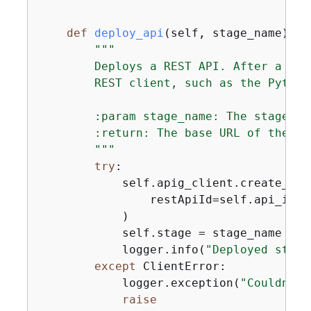
def
deploy_api
(
self, stage_name
):
"""

        Deploys a REST API. After a RES
        REST client, such as the Python
        :param stage_name: The stage of
        :return: The base URL of the de
        """
try
:

            self.apig_client.create_depl
                restApiId=self.api_id, 
            )

            self.stage = stage_name

            logger.info(
"Deployed stage
except
 ClientError:

            logger.exception(
"Couldn't 
raise