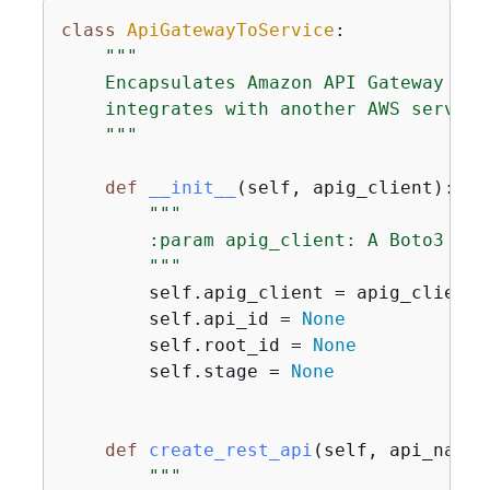
class
ApiGatewayToService
:
"""

    Encapsulates Amazon API Gateway fun
    integrates with another AWS service.
    """
def
__init__
(
self, apig_client
):
"""

        :param apig_client: A Boto3 API
        """
        self.apig_client = apig_client

        self.api_id = 
None
        self.root_id = 
None
        self.stage = 
None
def
create_rest_api
(
self, api_name
)
"""
