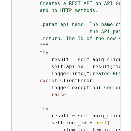
        Creates a REST API on API Gatew
        and no HTTP methods.

        :param api_name: The name of th
                         the API path.

        :return: The ID of the newly cre
        """
try
:

            result = self.apig_client.c
            self.api_id = result[
"id"
]

            logger.info(
"Created REST A
except
 ClientError:

            logger.exception(
"Couldn't 
raise
try
:

            result = self.apig_client.g
            self.root_id = 
next
(

                item 
for
 item 
in
 result