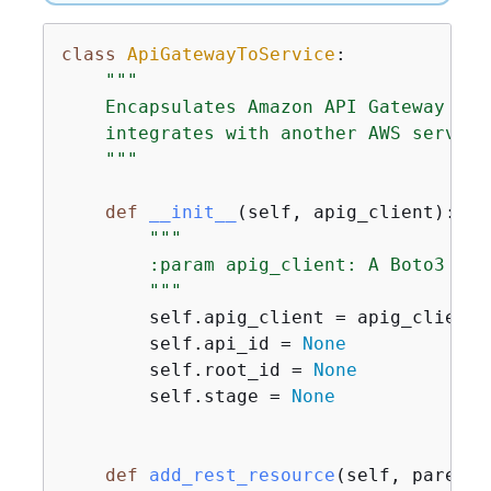
class
ApiGatewayToService
:
"""

    Encapsulates Amazon API Gateway fun
    integrates with another AWS service.
    """
def
__init__
(
self, apig_client
):
"""

        :param apig_client: A Boto3 API
        """
        self.apig_client = apig_client

        self.api_id = 
None
        self.root_id = 
None
        self.stage = 
None
def
add_rest_resource
(
self, parent_