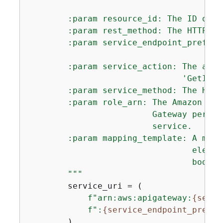
        :param resource_id: The ID of t
        :param rest_method: The HTTP ve
        :param service_endpoint_prefix:
                                       
        :param service_action: The acti
                               'GetItem'
        :param service_method: The HTTP
        :param role_arn: The Amazon Res
                         Gateway permis
                         service.

        :param mapping_template: A mapp
                                 elemen
                                 body f
        """
        service_uri = (

f"arn:aws:apigateway:
{
self.
f":
{
service_endpoint_prefix
        )
