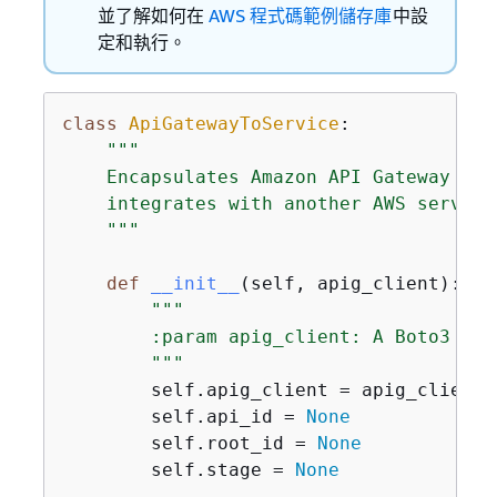
並了解如何在
AWS 程式碼範例儲存庫
中設
定和執行。
class
ApiGatewayToService
:
"""

    Encapsulates Amazon API Gateway fun
    integrates with another AWS service.
    """
def
__init__
(
self, apig_client
):
"""

        :param apig_client: A Boto3 API
        """
        self.apig_client = apig_client

        self.api_id = 
None
        self.root_id = 
None
        self.stage = 
None