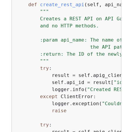
def
create_rest_api
(
self, api_name
)
"""

        Creates a REST API on API Gatew
        and no HTTP methods.

        :param api_name: The name of th
                         the API path.

        :return: The ID of the newly cre
        """
try
:

            result = self.apig_client.c
            self.api_id = result[
"id"
]

            logger.info(
"Created REST A
except
 ClientError:

            logger.exception(
"Couldn't 
raise
try
:

            result = self.apig_client.g