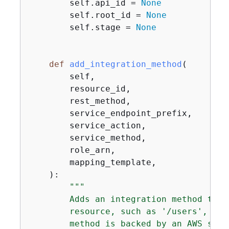
        self.api_id = 
None
        self.root_id = 
None
        self.stage = 
None
def
add_integration_method
(
        self,

        resource_id,

        rest_method,

        service_endpoint_prefix,

        service_action,

        service_method,

        role_arn,

        mapping_template,

):
"""

        Adds an integration method to a
        resource, such as '/users', and
        method is backed by an AWS serv