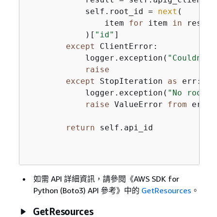
            self.root_id = 
next
(

                item 
for
 item 
in
 result
            )[
"id"
]

except
 ClientError:

            logger.exception(
"Couldn't 
raise
except
 StopIteration 
as
 err:

            logger.exception(
"No root r
raise
 ValueError 
from
 err

return
 self.api_id

如需 API 詳細資訊，請參閱《AWS SDK for
Python (Boto3) API 參考》
中的
GetResources
。
GetResources