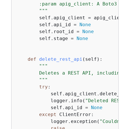
        :param apig_client: A Boto3 API
        """
        self.apig_client = apig_client

        self.api_id = 
None
        self.root_id = 
None
        self.stage = 
None
def
delete_rest_api
(
self
):
"""

        Deletes a REST API, including a
        """
try
:

            self.apig_client.delete_res
            logger.info(
"Deleted REST A
            self.api_id = 
None
except
 ClientError:

            logger.exception(
"Couldn't 
raise