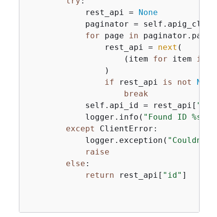
try
:

            rest_api = 
None
            paginator = self.apig_clien
for
 page 
in
 paginator.pagin
                rest_api = 
next
(

                    (item 
for
 item 
in
 p
                )

if
 rest_api 
is
not
None
break
            self.api_id = rest_api[
"id"
            logger.info(
"Found ID %s fo
except
 ClientError:

            logger.exception(
"Couldn't 
raise
else
:

return
 rest_api[
"id"
]
