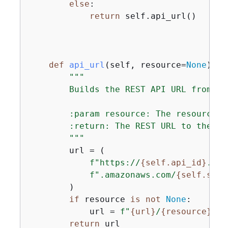
else
:

return
 self.api_url()

def
api_url
(
self, resource=
None
):
"""

        Builds the REST API URL from its
        :param resource: The resource p
        :return: The REST URL to the sp
        """
        url = (

f"https://
{
self.api_id}
.exe
f".amazonaws.com/
{
self.stag
        )

if
 resource 
is
not
None
:

            url = 
f"
{
url}
/
{
resource}
"
return
 url
