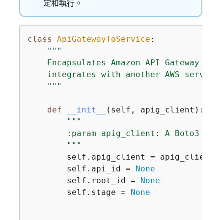
定和執行。
class
ApiGatewayToService
:
"""

    Encapsulates Amazon API Gateway fun
    integrates with another AWS service.
    """
def
__init__
(
self, apig_client
):
"""

        :param apig_client: A Boto3 API
        """
        self.apig_client = apig_client

        self.api_id = 
None
        self.root_id = 
None
        self.stage = 
None