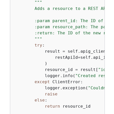
"""

        Adds a resource to a REST API.

        :param parent_id: The ID of the
        :param resource_path: The path 
        :return: The ID of the new resou
        """
try
:

            result = self.apig_client.c
                restApiId=self.api_id, 
            )

            resource_id = result[
"id"
]

            logger.info(
"Created resour
except
 ClientError:

            logger.exception(
"Couldn't 
raise
else
:

return
 resource_id
