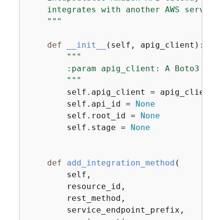
    integrates with another AWS service.
    """
def
__init__
(
self, apig_client
):
"""

        :param apig_client: A Boto3 API
        """
        self.apig_client = apig_client

        self.api_id = 
None
        self.root_id = 
None
        self.stage = 
None
def
add_integration_method
(
        self,

        resource_id,

        rest_method,

        service_endpoint_prefix,
