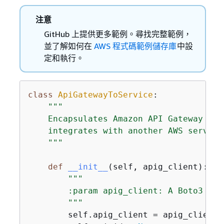
注意
GitHub 上提供更多範例。尋找完整範例，
並了解如何在
AWS 程式碼範例儲存庫
中設
定和執行。
class
ApiGatewayToService
:
"""

    Encapsulates Amazon API Gateway fun
    integrates with another AWS service.
    """
def
__init__
(
self, apig_client
):
"""

        :param apig_client: A Boto3 API
        """
        self.apig_client = apig_client
