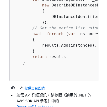
new
 DescribeDBInstancesReque
{
                DBInstanceIdentifier = 
            });

// Get the entire list using th
await
foreach
 (
var
 instances 
in
{
            results.Add(instances);

        }

return
 results;

    }

提供意見回饋
如需 API 詳細資訊，請參閱《適用於 .NET 的
AWS SDK API 參考》
中的
DescribeDBInstances
。