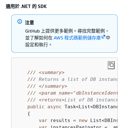
適用於 .NET 的 SDK
注意
GitHub 上提供更多範例。尋找完整範例，
並了解如何在
AWS 程式碼範例儲存庫
中
設定和執行。
///
<summary>
///
 Returns a list of DB instances.
///
</summary>
///
<param name="dbInstanceIdentifi
///
<returns>
List of DB instances.
<
public
async
 Task<List<DBInstance>>
{
var
 results = 
new
 List<DBInstan
var
 instancesPaginator = _amazo