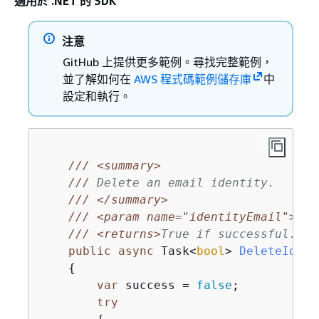
適用於 .NET 的 SDK
注意
GitHub 上提供更多範例。尋找完整範例，
並了解如何在
AWS 程式碼範例儲存庫
中
設定和執行。
///
<summary>
///
 Delete an email identity.
///
</summary>
///
<param name="identityEmail">
The
///
<returns>
True if successful.
</r
public
async
 Task<
bool
> 
DeleteIdent
{
var
 success = 
false
;

try