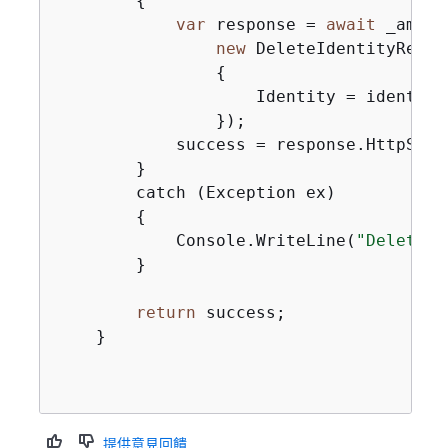
{
var
 response = 
await
 _amazo
new
 DeleteIdentityReques
{
                    Identity = identityE
                });

            success = response.HttpStat
        }

        catch (Exception ex)

{
            Console.WriteLine(
"DeleteId
        }

return
 success;

    }

提供意見回饋