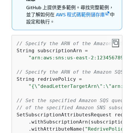
GitHub 上提供更多範例。尋找完整範例，
並了解如何在
AWS 程式碼範例儲存庫
中
設定和執行。
// Specify the ARN of the Amazon SNS su
String subscriptionArn =

"arn:aws:sns:us-east-2:123456789012
// Specify the ARN of the Amazon SQS qu
String redrivePolicy =

"
{
\"deadLetterTargetArn\":\"arn:aws
// Set the specified Amazon SQS queue a
// of the specified Amazon SNS subscrip
SetSubscriptionAttributesRequest reques
    .withSubscriptionArn(subscriptionArn
    .withAttributeName(
"RedrivePolicy"
)
