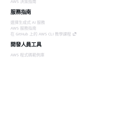
AWS 決策指南
服務指南
選擇生成式 AI 服務
AWS 服務指南
在 GitHub 上的 AWS CLI 教學課程
開發人員工具
AWS 程式碼範例庫
AWS CLI
AWS 建構家中心
AWS 開發人員工具部落格
實用的連結
下載 AWS 文件 MCP 伺服器
登入 AWS Console
AWS re:Post
隱私權
網站條款
Cookie 偏好設定
©
2026, Amazon Web Services, Inc.或其附屬公司。保留