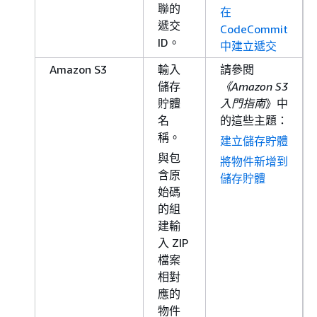
聯的
在
遞交
CodeCommit
ID。
中建立遞交
Amazon S3
輸入
請參閱
儲存
《Amazon S3
貯體
入門指南
》中
名
的這些主題：
稱。
建立儲存貯體
與包
將物件新增到
含原
儲存貯體
始碼
的組
建輸
入 ZIP
檔案
相對
應的
物件