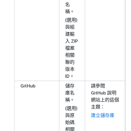
名
稱。
(選用)
與組
建輸
入 ZIP
檔案
相關
聯的
版本
ID。
GitHub
儲存
請參閱
庫名
GitHub 說明
稱。
網站上的這個
主題：
(選用)
與原
建立儲存庫
始碼
相關