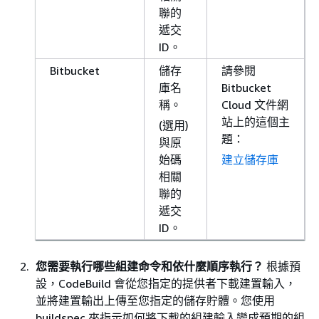
聯的
遞交
ID。
Bitbucket
儲存
請參閱
庫名
Bitbucket
稱。
Cloud 文件網
站上的這個主
(選用)
題：
與原
始碼
建立儲存庫
相關
聯的
遞交
ID。
您需要執行哪些組建命令和依什麼順序執行？
根據預
設，CodeBuild 會從您指定的提供者下載建置輸入，
並將建置輸出上傳至您指定的儲存貯體。您使用
buildspec 來指示如何將下載的組建輸入變成預期的組