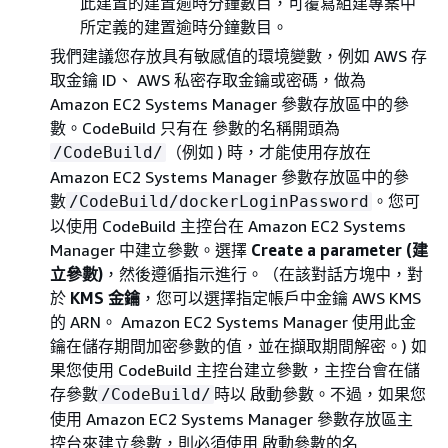
此建置的建置逾時分鐘數目，可覆寫組建專案中
所定義的建置逾時分鐘數目。
我們建議您存放具有敏感值的環境變數，例如 AWS 存
取金鑰 ID、 AWS 私密存取金鑰或密碼，做為
Amazon EC2 Systems Manager 參數存放區中的參
數。CodeBuild 只有在 參數的名稱開頭為
（例如 ) 時，才能使用存放在
/CodeBuild/
Amazon EC2 Systems Manager 參數存放區中的參
數
。您可
/CodeBuild/dockerLoginPassword
以使用 CodeBuild 主控台在 Amazon EC2 Systems
Manager 中建立參數。選擇
Create a parameter (建
立參數)
，然後遵循指示進行。（在該對話方塊中，對
於
KMS 金鑰
，您可以選擇指定帳戶中金鑰 AWS KMS
的 ARN。 Amazon EC2 Systems Manager 使用此金
鑰在儲存期間加密參數的值，並在擷取期間解密。) 如
果您使用 CodeBuild 主控台建立參數，主控台會在儲
存參數
時以 啟動參數。不過，如果您
/CodeBuild/
使用 Amazon EC2 Systems Manager 參數存放區主
控台來建立參數，則必須使用 啟動參數的名