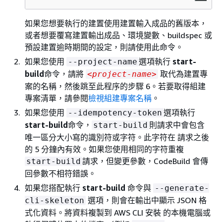
如果您想要執行的建置使用建置輸入成品的舊版本，
或者想要覆寫建置輸出成品、環境變數、buildspec 或
預設建置逾時期間的設定，則請使用此命令。
如果您使用
選項執行
start-
--project-name
build
命令，請將
取代為建置專
<project-name>
案的名稱，然後跳至此程序的步驟 6。若要取得組建
專案清單，請參閱
檢視組建專案名稱
。
如果您使用
選項執行
--idempotency-token
start-build
命令，
則請求中會包含
start-build
唯一區分大小寫的識別符或字符。此字符在 請求之後
的 5 分鐘內有效。如果您使用相同的字符重複
請求，但變更參數，CodeBuild 會傳
start-build
回參數不相符錯誤。
如果您搭配執行
start-build
命令與
--generate-
選項，則會在輸出中顯示 JSON 格
cli-skeleton
式化資料。將資料複製到 AWS CLI 安裝 的本機電腦或