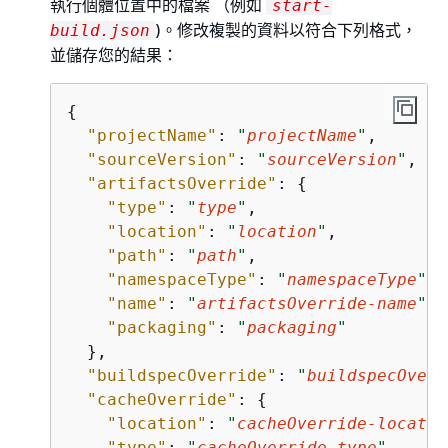
執行個體位置中的檔案 （例如
start-
)。修改複製的資料以符合下列格式，
build.json
並儲存您的結果：
{
"projectName"
: 
"
projectName
"
,

"sourceVersion"
: 
"
sourceVersion
"
,

"artifactsOverride"
: 
{
"type"
: 
"
type
"
,

"location"
: 
"
location
"
,

"path"
: 
"
path
"
,

"namespaceType"
: 
"
namespaceType
"
,

"name"
: 
"
artifactsOverride-name
"
,

"packaging"
: 
"
packaging
"
  },

"buildspecOverride"
: 
"
buildspecOverr
"cacheOverride"
: 
{
"location"
: 
"
cacheOverride-locatio
"type"
: 
"
cacheOverride-type
"