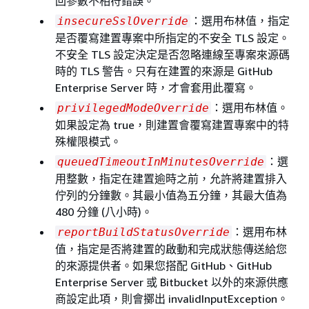
回參數不相符錯誤。
：選用布林值，指定
insecureSslOverride
是否覆寫建置專案中所指定的不安全 TLS 設定。
不安全 TLS 設定決定是否忽略連線至專案來源碼
時的 TLS 警告。只有在建置的來源是 GitHub
Enterprise Server 時，才會套用此覆寫。
：選用布林值。
privilegedModeOverride
如果設定為 true，則建置會覆寫建置專案中的特
殊權限模式。
：選
queuedTimeoutInMinutesOverride
用整數，指定在建置逾時之前，允許將建置排入
佇列的分鐘數。其最小值為五分鐘，其最大值為
480 分鐘 (八小時)。
：選用布林
reportBuildStatusOverride
值，指定是否將建置的啟動和完成狀態傳送給您
的來源提供者。如果您搭配 GitHub、GitHub
Enterprise Server 或 Bitbucket 以外的來源供應
商設定此項，則會擲出 invalidInputException。