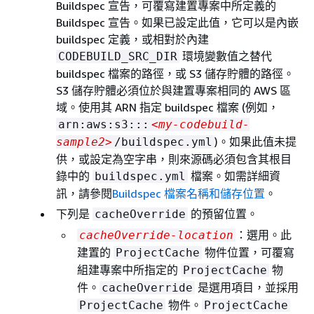
Buildspec 宣告，可覆寫建置專案中所定義的
Buildspec 宣告。如果已設定此值，它可以是內嵌
buildspec 定義，或相對於內建
環境變數值之替代
CODEBUILD_SRC_DIR
buildspec 檔案的路徑，或 S3 儲存貯體的路徑。
S3 儲存貯體必須位於與建置專案相同的 AWS 區
域。使用其 ARN 指定 buildspec 檔案 (例如，
arn:aws:s3:::
<my-codebuild-
)。如果此值未提
sample2>
/buildspec.yml
供，或設定為空字串，則來源碼必須包含其根目
錄中的
檔案。如需詳細資
buildspec.yml
訊，請參閱
Buildspec 檔案名稱和儲存位置
。
下列是
的預留位置。
cacheOverride
：選用。此
cacheOverride-location
建置的
物件位置，可覆寫
ProjectCache
組建專案中所指定的
物
ProjectCache
件。
是選用項目，並採用
cacheOverride
物件。
ProjectCache
ProjectCache