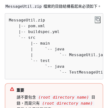
檔案的目錄結構看起來必須如下。
MessageUtil.zip
MessageUtil.zip

    |-- pom.xml

    |-- buildspec.yml

    `-- src

         |-- main

         |     `-- java

         |           `-- MessageUtil.java

         `-- test

               `-- java

                     `-- TestMessageUtil.
重要
請不要包含
目
(root directory name)
錄，而是只有
(root directory name)