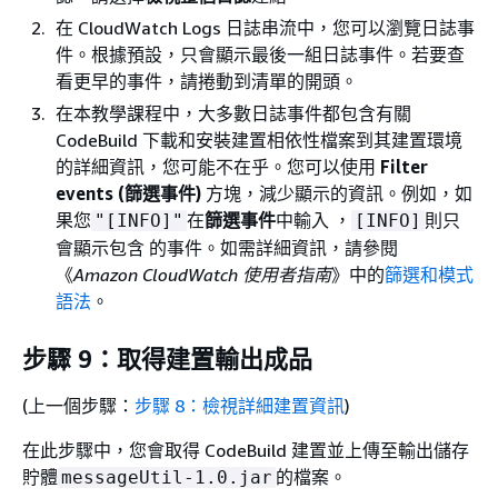
在 CloudWatch Logs 日誌串流中，您可以瀏覽日誌事
件。根據預設，只會顯示最後一組日誌事件。若要查
看更早的事件，請捲動到清單的開頭。
在本教學課程中，大多數日誌事件都包含有關
CodeBuild 下載和安裝建置相依性檔案到其建置環境
的詳細資訊，您可能不在乎。您可以使用
Filter
events (篩選事件)
方塊，減少顯示的資訊。例如，如
果您
在
篩選事件
中輸入 ，
則只
"[INFO]"
[INFO]
會顯示包含 的事件。如需詳細資訊，請參閱
《
Amazon CloudWatch 使用者指南
》中的
篩選和模式
語法
。
步驟 9：取得建置輸出成品
(上一個步驟：
步驟 8：檢視詳細建置資訊
)
在此步驟中，您會取得 CodeBuild 建置並上傳至輸出儲存
貯體
的檔案。
messageUtil-1.0.jar