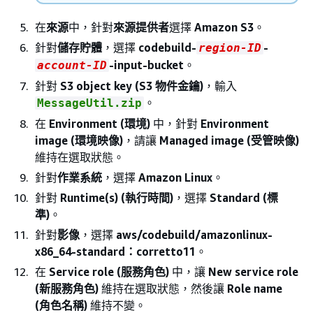
在
來源
中，針對
來源提供者
選擇
Amazon S3
。
針對
儲存貯體
，選擇
codebuild-
-
region-ID
-input-bucket
。
account-ID
針對
S3 object key (S3 物件金鑰)
，輸入
。
MessageUtil.zip
在
Environment (環境)
中，針對
Environment
image (環境映像)
，請讓
Managed image (受管映像)
維持在選取狀態。
針對
作業系統
，選擇
Amazon Linux
。
針對
Runtime(s) (執行時間)
，選擇
Standard (標
準)
。
針對
影像
，選擇
aws/codebuild/amazonlinux-
x86_64-standard：corretto11
。
在
Service role (服務角色)
中，讓
New service role
(新服務角色)
維持在選取狀態，然後讓
Role name
(角色名稱)
維持不變。