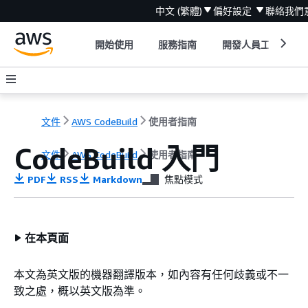
中文 (繁體)
偏好設定
聯絡我們
開始使用
服務指南
開發人員工具
文件
AWS CodeBuild
使用者指南
CodeBuild 入門
文件
AWS CodeBuild
使用者指南
PDF
RSS
Markdown
焦點模式
在本頁面
本文為英文版的機器翻譯版本，如內容有任何歧義或不一
致之處，概以英文版為準。