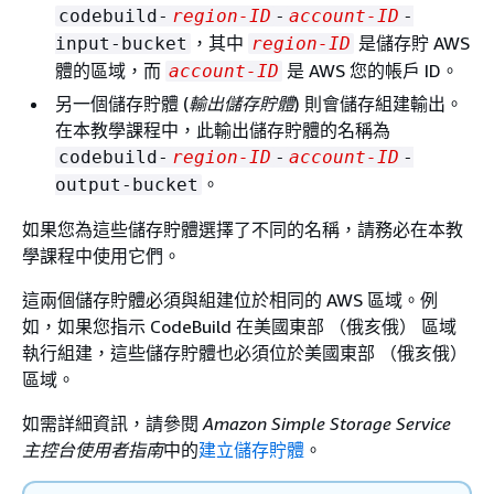
codebuild-
region-ID
-
account-ID
-
，其中
是儲存貯 AWS
input-bucket
region-ID
體的區域，而
是 AWS 您的帳戶 ID。
account-ID
另一個儲存貯體 (
輸出儲存貯體
) 則會儲存組建輸出。
在本教學課程中，此輸出儲存貯體的名稱為
codebuild-
region-ID
-
account-ID
-
。
output-bucket
如果您為這些儲存貯體選擇了不同的名稱，請務必在本教
學課程中使用它們。
這兩個儲存貯體必須與組建位於相同的 AWS 區域。例
如，如果您指示 CodeBuild 在美國東部 （俄亥俄） 區域
執行組建，這些儲存貯體也必須位於美國東部 （俄亥俄）
區域。
如需詳細資訊，請參閱
Amazon Simple Storage Service
主控台使用者指南
中的
建立儲存貯體
。