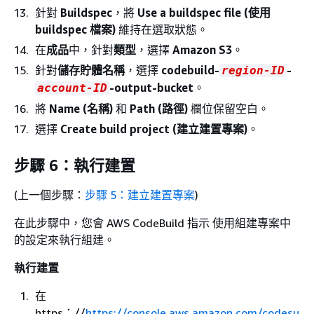
針對
Buildspec
，將
Use a buildspec file (使用
buildspec 檔案)
維持在選取狀態。
在
成品
中，針對
類型
，選擇
Amazon S3
。
針對
儲存貯體名稱
，選擇
codebuild-
-
region-ID
-output-bucket
。
account-ID
將
Name (名稱)
和
Path (路徑)
欄位保留空白。
選擇
Create build project (建立建置專案)
。
步驟 6：執行建置
(上一個步驟：
步驟 5：建立建置專案
)
在此步驟中，您會 AWS CodeBuild 指示 使用組建專案中
的設定來執行組建。
執行建置
在
https：//
https://console.aws.amazon.com/codesu