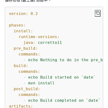
version:
0.2
phases:
install:
runtime-versions:
java:
corretto11
pre_build:
commands:
-
echo
Nothing
to
do
in
the
pre_bui
build:
commands:
-
echo
Build
started
on
`date`
-
mvn
install
post_build:
commands:
-
echo
Build
completed
on
`date`
artifacts: