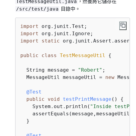
，然後將它儲存在
TestMessageUtil.java
目錄中。
/src/test/java
import
import
import
static
 org.junit.Assert.assertE
public
class
TestMessageUtil
{
  String message = 
"Robert"
;    

  MessageUtil messageUtil = 
new
 Messag
@Test
public
void
testPrintMessage
()
{
    System.out.println(
"Inside testPri
    assertEquals(message,messageUtil.p
  }

@Test