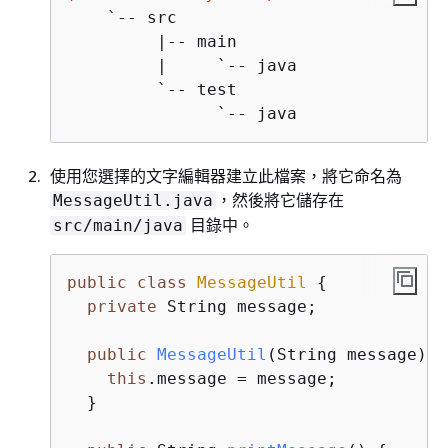
    `-- src

         |-- main

         |     `-- java

         `-- test

               `-- java
使用您選擇的文字編輯器建立此檔案，將它命名為
，然後將它儲存在
MessageUtil.java
目錄中。
src/main/java
public
class
MessageUtil
{
private
 String message;

public
MessageUtil
(String message)
{
this
.message = message;

  }
