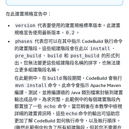
在此建置規格宣告中：
代表要使用的建置規格標準版本。此建置
version
規格宣告使用最新版本，
。
0.2
代表您可以在其中指示 CodeBuild 執行命令
phases
的建置階段。這些組建階段會在此以
、
install
、
和
的形式列
pre_build
build
post_build
出。您無法變更這些組建階段名稱的拼字，也無法建
立更多組建階段名稱。
在此範例中，在
階段期間，CodeBuild 會執行
build
命令。此命令會指示 Apache Maven
mvn install
編譯、測試，並將編譯過的 Java 類別檔案封裝到建置
輸出成品中。為求完整，此範例中的每個建置階段內
都置放了一些
命令。當您稍後在本教學中檢視
echo
詳細的建置資訊時，這些
命令的輸出可協助您
echo
更加了解 CodeBuild 如何執行命令，以及執行順序。
(雖然此範例中包含了所有組建階段，但若您不需要在