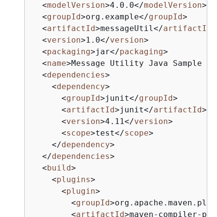
<
modelVersion
>
4.0.0
</
modelVersion
>
<
groupId
>
org.example
</
groupId
>
<
artifactId
>
messageUtil
</
artifactId
>
<
version
>
1.0
</
version
>
<
packaging
>
jar
</
packaging
>
<
name
>
Message Utility Java Sample Ap
<
dependencies
>
<
dependency
>
<
groupId
>
junit
</
groupId
>
<
artifactId
>
junit
</
artifactId
>
<
version
>
4.11
</
version
>
<
scope
>
test
</
scope
>
</
dependency
>
</
dependencies
>
<
build
>
<
plugins
>
<
plugin
>
<
groupId
>
org.apache.maven.plug
<
artifactId
>
maven-compiler-plu