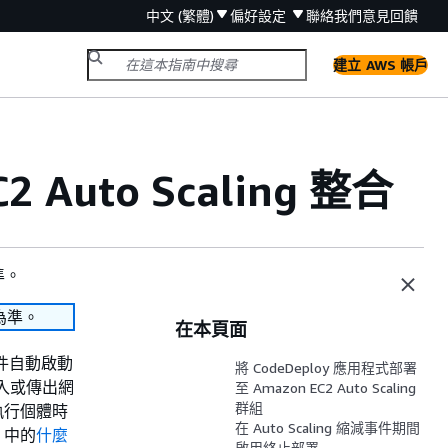
中文 (繁體)
偏好設定
聯絡我們
意見回饋
建立 AWS 帳戶
2 Auto Scaling 整合
準。
為準。
在本頁面
的條件自動啟動
將 CodeDeploy 應用程式部署
傳入或傳出網
至 Amazon EC2 Auto Scaling
群組
要執行個體時
在 Auto Scaling 縮減事件期間
」
中的
什麼
啟用終止部署