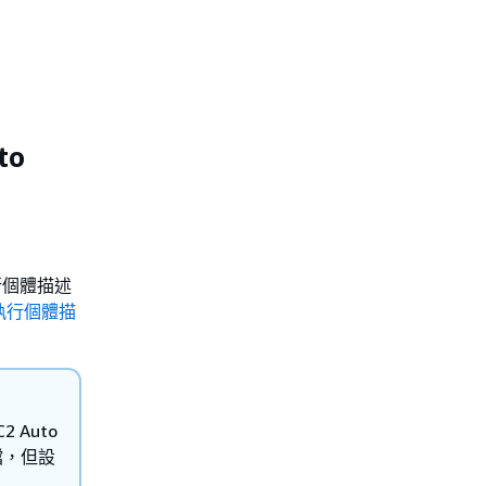
to
 執行個體描述
M 執行個體描
2 Auto
定檔，但設