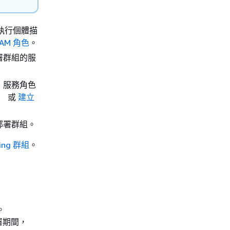
M 執行個體描
AM 角色
。
的部署群組的服
名稱、服務角色
）
或
建立
組的部署群組。
ing 群組
。
。
部署期間，