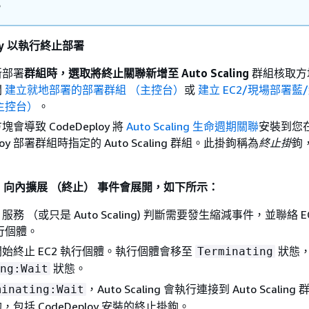
。
loy 以執行終止部署
新部署
群組時，選取將終止關聯新增至 Auto Scaling
群組核取方
閱
建立就地部署的部署群組 （主控台）
或
建立 EC2/現場部署藍
主控台）
。
會導致 CodeDeploy 將
Auto Scaling 生命週期關聯
安裝到您
ploy 部署群組時指定的 Auto Scaling 群組。此掛鉤稱為
終止掛
鉤
向內擴展 （終止） 事件會展開，如下所示：
ling 服務 （或只是 Auto Scaling) 判斷需要發生縮減事件，並聯絡 
執行個體。
會開始終止 EC2 執行個體。執行個體會移至
狀態
Terminating
狀態。
ng:Wait
，Auto Scaling 會執行連接到 Auto Scalin
minating:Wait
包括 CodeDeploy 安裝的終止掛鉤。