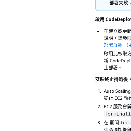
部署失敗
啟用 CodeDep
在建立或更
說明，請參
部署群組 （
啟用此核取方塊
新 CodeDe
止部署。
安裝終止掛鉤後，
Auto Sca
終止 EC2 
EC2 服務
Terminati
在 期間
Ter
生命週期掛鉤，