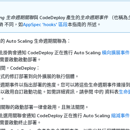
aling 生命週期關聯
與 CodeDeploy 產生的
生命週期事件
（也稱為
聯
) 不同，如
AppSpec 'hooks' 區段
本指南的 所述。
裝的 Auto Scaling 生命週期關聯為：
此掛鉤會通知 CodeDeploy 正在進行 Auto Scaling
橫向擴展事件
loy 需要啟動啟動部署。
間，CodeDeploy：
程式的修訂部署到向外擴展的執行個體。
命週期事件以指出部署的進度。您可以將這些生命週期事件連接
以啟用自訂啟動功能。如需詳細資訊，請參閱 中的 資料表
生命
性
。
相關聯的啟動部署一律會啟用，且無法關閉。
此選用關聯會通知 CodeDeploy 正在進行 Auto Scaling
縮減事件
loy 需要啟動終止部署。