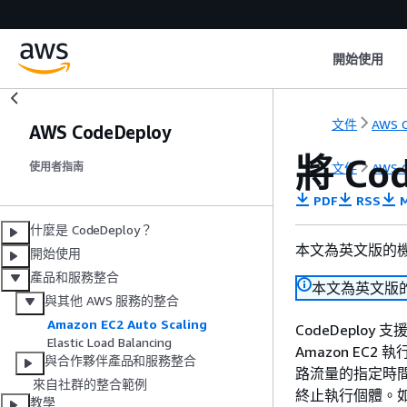
開始使用
文件
AWS C
AWS CodeDeploy
將 Cod
文件
AWS C
使用者指南
PDF
RSS
M
什麼是 CodeDeploy？
本文為英文版的
開始使用
產品和服務整合
本文為英文版
與其他 AWS 服務的整合
Amazon EC2 Auto Scaling
CodeDeploy 
Elastic Load Balancing
Amazon EC
與合作夥伴產品和服務整合
路流量的指定時間間隔
來自社群的整合範例
終止執行個體。如需詳
教學