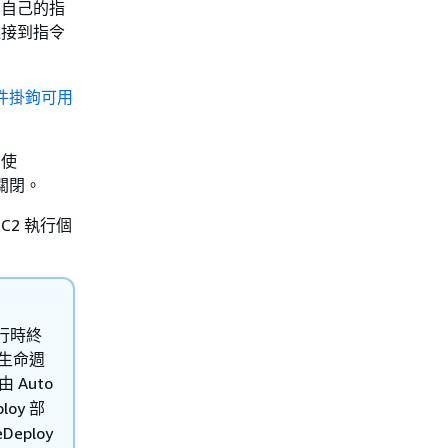
到自己的指
連接到指令
件掛鉤可用
即使
會關閉。
C2 執行個
進行時終
生的生命週
 Auto
loy 部
eploy