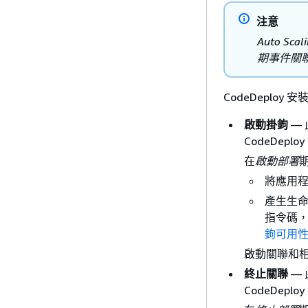
注意
Auto Sc
期事件關
CodeDeploy 安
啟動掛鉤
— 
CodeDep
在
啟動部署
期
將應用
產生生
指令碼，
鉤可用
啟動關聯和
終止關聯
— 
CodeDep