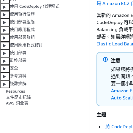
是 Amazon EC
使用 CodeDeploy 代理程式
使用執行個體
當新的 Amazon 
使用部署組態
CodeDeploy
Balancing 負載
使用應用程式
部署。如需詳細
使用部署群組
Elastic Load 
使用應用程式修訂
使用部署
注意
監控部署
安全
如果您將多個
參考資料
遇到問題
要一個小
疑難排解
Amazon 
Resources
文件歷史紀錄
Auto Sca
AWS 詞彙表
主題
將 CodeDep