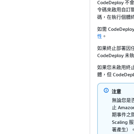
CodeDepl
令碼來啟用自訂
碼，在執行個體
如需 CodeDe
性
。
如果終止部署因任
CodeDeplo
如果您未啟用終止部署
體，但 CodeD
注意
無論您是否啟
止 Amazo
期事件之
Scalin
署產生）。在