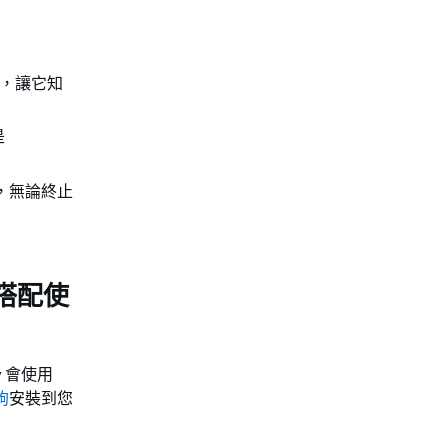
ng，讓它知
是
。
ng，無論終止
y 搭配使
y 會使用
鉤
安裝到您