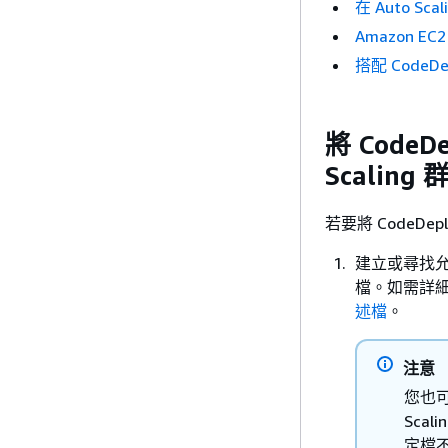
在 Auto S
Amazon EC2
搭配 CodeDep
將 CodeD
Scaling 
若要將 CodeDep
建立或尋找允許 A
檔。如需詳
述檔
。
注意
您也可以
Sca
定檔不