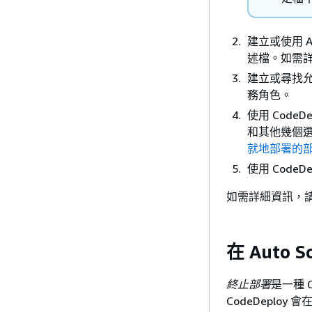
建立或使用 Am
述檔。如需
建立或尋找允許 
務角色。
使用 CodeD
和其他幾個
就地部署的部
使用 CodeD
如需詳細資訊，
在 Auto
終止部署
是一種 Co
CodeDeploy