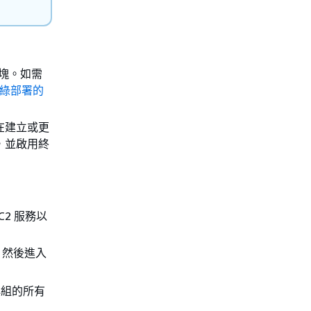
塊。如需
/綠部署的
在建立或更
，並啟用終
EC2 服務以
，然後進入
g 群組的所有