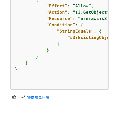
"Effect"
: 
"Allow"
,

"Action"
: 
"s3:GetObject*"
,

"Resource"
: 
"arn:aws:s3:::*
"Condition"
: 
{
"StringEquals"
: 
{
"s3:ExistingObjectT
                }

            }

        }

    ]

}

提供意見回饋