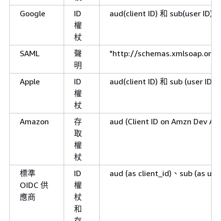
Google
ID
aud(client ID) 和 sub(user ID)
權
杖
SAML
聲
"http://schemas.xmlsoap.org
明
Apple
ID
aud(client ID) 和 sub (user ID)
權
杖
Amazon
存
aud (Client ID on Amzn Dev Ac
取
權
杖
標準
ID
aud (as client_id)、sub (as user
OIDC 供
權
應商
杖
和
存