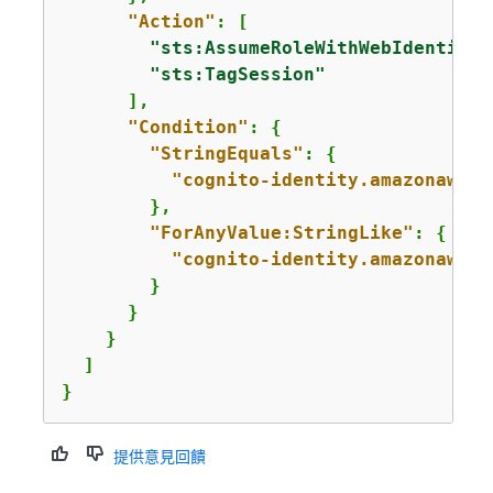
"Action"
: [

"sts:AssumeRoleWithWebIdentity"
"sts:TagSession"
      ],

"Condition"
: 
{
"StringEquals"
: 
{
"cognito-identity.amazonaws.c
        },

"ForAnyValue:StringLike"
: 
{
"cognito-identity.amazonaws.c
        }

      }

    }

  ]

}
提供意見回饋