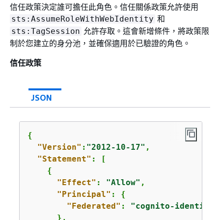
信任政策決定誰可擔任此角色。信任關係政策允許使用
和
sts:AssumeRoleWithWebIdentity
允許存取。這會新增條件，將政策限
sts:TagSession
制於您建立的身分池，並確保適用於已驗證的角色。
信任政策
JSON
{
"Version"
:
"2012-10-17"
,

"Statement"
: [

{
"Effect"
: 
"Allow"
,

"Principal"
: 
{
"Federated"
: 
"cognito-identity.
      },
