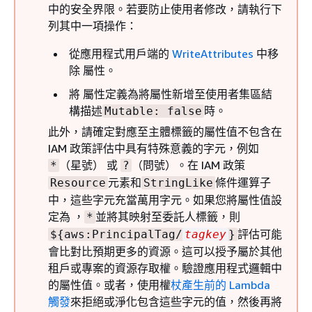
中的安全界限。若要防止使用者修改，請執行下
列其中一項操作：
從應用程式用戶端的
WriteAttributes
中移
除 屬性。
將 屬性定義為將屬性新增至使用者集區結
構描述
時。
Mutable: false
此外，請確定對應至主體標籤的屬性值不包含在
IAM 政策評估中具有特殊意義的字元，例如
（星號） 或
（問號）。在 IAM 政策
*
?
元素和
條件運算子
Resource
StringLike
中，這些字元充當萬用字元。如果您將屬性值設
定為 ，
並將其映射至委託人標籤，則
*
評估可能
$
{
aws:PrincipalTag/
tagkey
}
會比對比預期更多的資源。這可以授予屬於其他
租戶或專案的資源存取權。驗證應用程式邏輯中
的屬性值。或者，使用權
杖產生前的 Lambda
觸發
來拒絕或淨化包含這些字元的值，然後再將