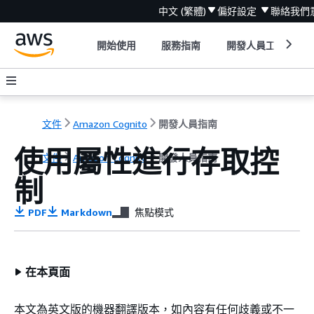
中文 (繁體)
偏好設定
聯絡我們
開始使用
服務指南
開發人員工具
文件
Amazon Cognito
開發人員指南
使用屬性進行存取控
文件
Amazon Cognito
開發人員指南
制
PDF
Markdown
焦點模式
在本頁面
本文為英文版的機器翻譯版本，如內容有任何歧義或不一