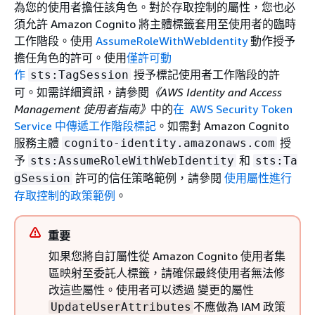
為您的使用者擔任該角色。對於存取控制的屬性，您也必
須允許 Amazon Cognito 將主體標籤套用至使用者的臨時
工作階段。使用
AssumeRoleWithWebIdentity
動作授予
擔任角色的許可。使用
僅許可動
作
授予標記使用者工作階段的許
sts:TagSession
可。如需詳細資訊，請參閱
《AWS Identity and Access
Management 使用者指南》
中的
在 AWS Security Token
Service 中傳遞工作階段標記
。如需對 Amazon Cognito
服務主體
授
cognito-identity.amazonaws.com
予
和
sts:AssumeRoleWithWebIdentity
sts:Ta
許可的信任策略範例，請參閱
使用屬性進行
gSession
存取控制的政策範例
。
重要
如果您將自訂屬性從 Amazon Cognito 使用者集
區映射至委託人標籤，請確保最終使用者無法修
改這些屬性。使用者可以透過 變更的屬性
不應做為 IAM 政策
UpdateUserAttributes