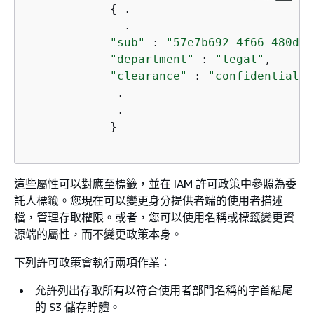
{
 .

              .

"sub"
 : 
"57e7b692-4f66-480d-9
"department"
 : 
"legal"
,

"clearance"
 : 
"confidential"
,

             .

             .

            }

這些屬性可以對應至標籤，並在 IAM 許可政策中參照為委
託人標籤。您現在可以變更身分提供者端的使用者描述
檔，管理存取權限。或者，您可以使用名稱或標籤變更資
源端的屬性，而不變更政策本身。
下列許可政策會執行兩項作業：
允許列出存取所有以符合使用者部門名稱的字首結尾
的 S3 儲存貯體。