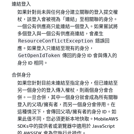
連結登入
如果針對尚未與任何身分建立關聯的登入提交權
杖，該登入會被視為「連結」至相關聯的身分。
一個公有供應商只能連結一個登入。如果嘗試將
多個登入與一個公有供應商連結，會產生
錯誤回
ResourceConflictException
應。如果登入只連結至現有的身分，
傳回的身分 ID 會與傳入的
GetOpenIdToken
身分 ID 相同。
合併身分
如果您針對目前未連結至指定身分，但已連結至
另一個身分的登入傳入權杖，則兩個身分會合
併。一旦合併，其中一個身分就會成為所有關聯
登入的父項/擁有者，而另一個身分會停用。在
這種情況下，會傳回父項/擁有者的身分 ID。如
果此值不同，您必須更新本地快取。MobileAWS
SDKs中的提供者或瀏覽器中適用於 JavaScript
的 AWSSDK 會為您執行此操作。