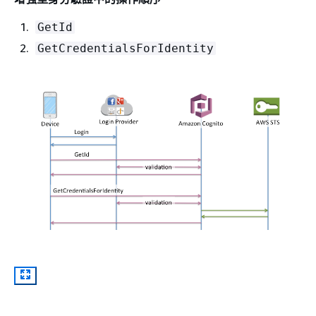
GetId
GetCredentialsForIdentity