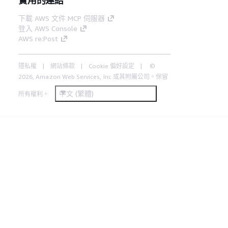
下載 AWS 文件 MCP 伺服器
登入 AWS Console
AWS re:Post
隱私權
網站條款
Cookie 偏好設定
©
2026, Amazon Web Services, Inc.或其附屬公司。保留
中文 (繁體)
所有權利。