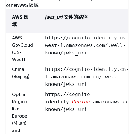
otherAWS 區域
AWS 區
jwks_uri
文件的路徑
域
AWS
https://cognito-identity.us-g
GovCloud
west-1.amazonaws.com/.well-
(US-
known/jwks_uri
West)
China
https://cognito-identity.cn-n
(Beijing)
1.amazonaws.com.cn/.well-
known/jwks_uri
Opt-in
https://cognito-
Regions
identity.
Region
.amazonaws.com
like
known/jwks_uri
Europe
(Milan)
and