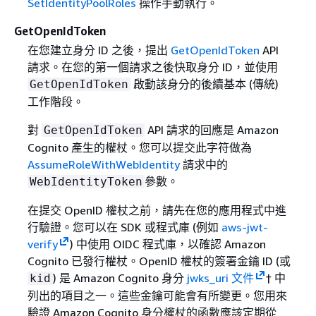
SetIdentityPoolRoles
操作手動執行。
GetOpenIdToken
在您建立身分 ID 之後，提出
GetOpenIdToken
API
請求。在您的第一個請求之後快取身分 ID，並使用
啟動該身分的後續基本 (傳統)
GetOpenIdToken
工作階段。
對
API 請求的回應是 Amazon
GetOpenIdToken
Cognito 產生的權杖。您可以提交此字符做為
AssumeRoleWithWebIdentity
請求中的
參數。
WebIdentityToken
在提交 OpenID 權杖之前，請先在您的應用程式中進
行驗證。您可以在 SDK 或程式庫 (例如
aws-jwt-
verify
) 中使用 OIDC 程式庫，以確認 Amazon
Cognito 已發行權杖。OpenID 權杖的簽署金鑰 ID (或
) 是 Amazon Cognito 身分
jwks_uri 文件
† 中
kid
列出的項目之一。這些金鑰可能會有所變更。您用來
驗證 Amazon Cognito 身分權杖的函數應該定期從