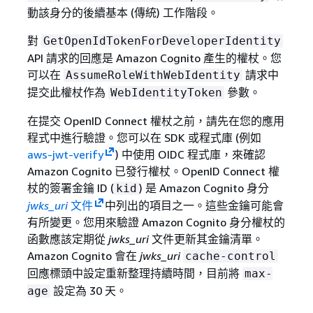
動該身分的後續基本 (傳統) 工作階段。
對
GetOpenIdTokenForDeveloperIdentity
API 請求的回應是 Amazon Cognito 產生的權杖。您
可以在
請求中
AssumeRoleWithWebIdentity
提交此權杖作為
參數。
WebIdentityToken
在提交 OpenID Connect 權杖之前，請先在您的應用
程式中進行驗證。您可以在 SDK 或程式庫 (例如
aws-jwt-verify
) 中使用 OIDC 程式庫，來確認
Amazon Cognito 已發行權杖。OpenID Connect 權
杖的簽署金鑰 ID (
) 是 Amazon Cognito 身分
kid
jwks_uri
文件
中列出的項目之一。這些金鑰可能會
有所變更。您用來驗證 Amazon Cognito 身分權杖的
函數應該定期從
jwks_uri
文件更新其金鑰清單。
Amazon Cognito 會在
jwks_uri
cache-control
回應標頭中設定重新整理持續時間，目前將
max-
設定為 30 天。
age