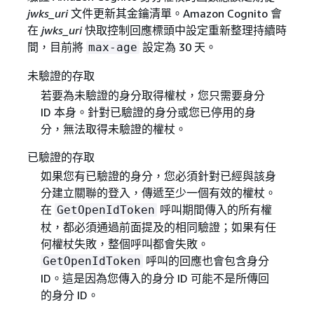
jwks_uri
文件更新其金鑰清單。Amazon Cognito 會
在
jwks_uri
快取控制回應標頭中設定重新整理持續時
間，目前將
設定為 30 天。
max-age
未驗證的存取
若要為未驗證的身分取得權杖，您只需要身分
ID 本身。針對已驗證的身分或您已停用的身
分，無法取得未驗證的權杖。
已驗證的存取
如果您有已驗證的身分，您必須針對已經與該身
分建立關聯的登入，傳遞至少一個有效的權杖。
在
呼叫期間傳入的所有權
GetOpenIdToken
杖，都必須通過前面提及的相同驗證；如果有任
何權杖失敗，整個呼叫都會失敗。
呼叫的回應也會包含身分
GetOpenIdToken
ID。這是因為您傳入的身分 ID 可能不是所傳回
的身分 ID。