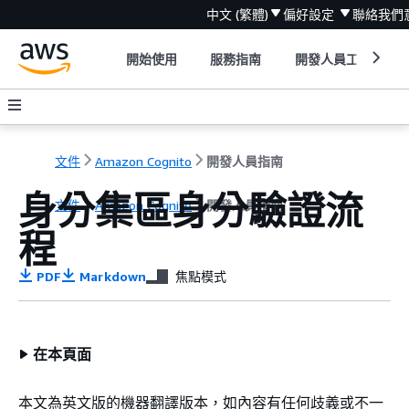
中文 (繁體)
偏好設定
聯絡我們
開始使用
服務指南
開發人員工具
文件
Amazon Cognito
開發人員指南
身分集區身分驗證流
文件
Amazon Cognito
開發人員指南
程
PDF
Markdown
焦點模式
在本頁面
本文為英文版的機器翻譯版本，如內容有任何歧義或不一