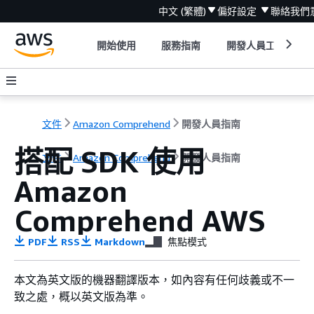
中文 (繁體)
偏好設定
聯絡我們
開始使用
服務指南
開發人員工具
文件
Amazon Comprehend
開發人員指南
搭配 SDK 使用
文件
Amazon Comprehend
開發人員指南
Amazon
Comprehend AWS
PDF
RSS
Markdown
焦點模式
本文為英文版的機器翻譯版本，如內容有任何歧義或不一
致之處，概以英文版為準。