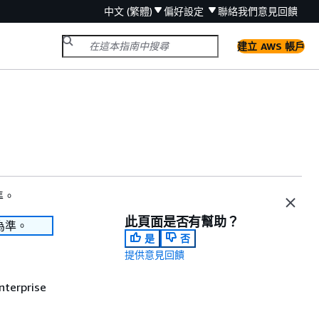
中文 (繁體)
偏好設定
聯絡我們
意見回饋
建立 AWS 帳戶
準。
此頁面是否有幫助？
為準。
是
否
提供意見回饋
terprise