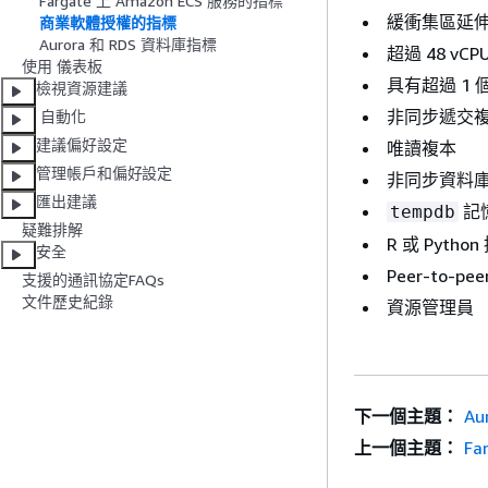
Fargate 上 Amazon ECS 服務的指標
緩衝集區延伸
商業軟體授權的指標
Aurora 和 RDS 資料庫指標
超過 48 vCP
使用 儀表板
具有超過 1 
檢視資源建議
非同步遞交
自動化
建議偏好設定
唯讀複本
管理帳戶和偏好設定
非同步資料
匯出建議
記
tempdb
疑難排解
R 或 Pytho
安全
Peer-to-pe
支援的通訊協定FAQs
文件歷史紀錄
資源管理員
下一個主題：
Au
上一個主題：
Fa