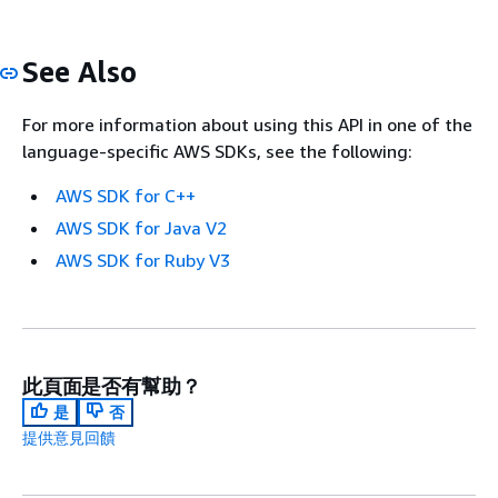
See Also
For more information about using this API in one of the
language-specific AWS SDKs, see the following:
AWS SDK for C++
AWS SDK for Java V2
AWS SDK for Ruby V3
此頁面是否有幫助？
是
否
提供意見回饋