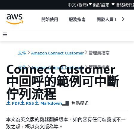
中文 (繁體)
偏好設定
聯絡我們
開始使用
服務指南
開發人員工具
文件
Amazon Connect Customer
管理員指南
Connect Customer
文件
Amazon Connect Customer
管理員指南
中回呼的範例可中斷
佇列流程
PDF
RSS
Markdown
焦點模式
本文為英文版的機器翻譯版本，如內容有任何歧義或不一
致之處，概以英文版為準。