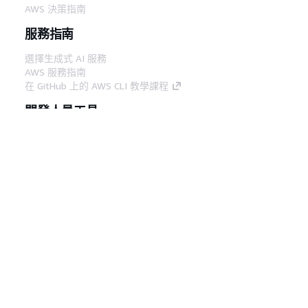
AWS 決策指南
服務指南
選擇生成式 AI 服務
AWS 服務指南
在 GitHub 上的 AWS CLI 教學課程
開發人員工具
AWS 程式碼範例庫
AWS CLI
AWS 建構家中心
AWS 開發人員工具部落格
實用的連結
下載 AWS 文件 MCP 伺服器
登入 AWS Console
AWS re:Post
隱私權
網站條款
Cookie 偏好設定
©
2026, Amazon Web Services, Inc.或其附屬公司。保留