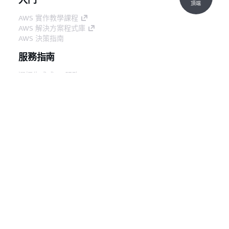
頂端
AWS 實作教學課程
AWS Control Tower 更新
已更新 AWS Control 
AWS 解決方案程式庫
Python 版本
AWS 決策指南
服務指南
AWS Control Tower 支援
AWS Control Towe
選擇生成式 AI 服務
IPv6
AWS 服務指南
在 GitHub 上的 AWS CLI 教學課程
開發人員工具
AWS 程式碼範例庫
適用於 Terraform 的
AFT 1.15.0 版已推出。
AWS CLI
Account Factory 1.15.0 版
AWS 建構家中心
AWS 開發人員工具部落格
實用的連結
下載 AWS 文件 MCP 伺服器
使用 Nitro 執行個體類型更新
已更新八個主動控制，
登入 AWS Console
控制項
AWS re:Post