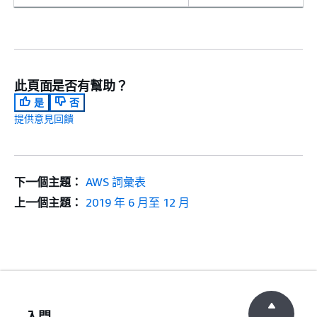
亞太區域 （紐西蘭） 區域提
AWS Control To
供 AWS Control Tower
此頁面是否有幫助？
是
否
提供意見回饋
AWS Control Tower 支援自
自動註冊帳戶並在 OU
動帳戶註冊
下一個主題：
AWS 詞彙表
上一個主題：
2019 年 6 月至 12 月
更新 受管政策、新的 受管政
更新
AWS ControlTowe
策
ControlTowerIdentit
入門