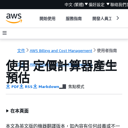
中文 (繁體)
偏好設定
聯絡我們
開始使用
服務指南
開發人員工具
文件
AWS Billing and Cost Management
使用者指南
使用 定價計算器產生
文件
AWS Billing and Cost Management
使用者指南
預估
PDF
RSS
Markdown
焦點模式
在本頁面
本文為英文版的機器翻譯版本，如內容有任何歧義或不一