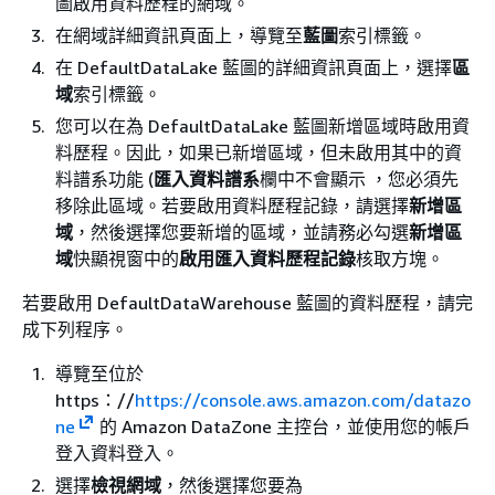
圖啟用資料歷程的網域。
在網域詳細資訊頁面上，導覽至
藍圖
索引標籤。
在 DefaultDataLake 藍圖的詳細資訊頁面上，選擇
區
域
索引標籤。
您可以在為 DefaultDataLake 藍圖新增區域時啟用資
料歷程。因此，如果已新增區域，但未啟用其中的資
料譜系功能 (
匯入資料譜系
欄中不會顯示
，您必須先
移除此區域。若要啟用資料歷程記錄，請選擇
新增區
域
，然後選擇您要新增的區域，並請務必勾選
新增區
域
快顯視窗中的
啟用匯入資料歷程記錄
核取方塊。
若要啟用 DefaultDataWarehouse 藍圖的資料歷程，請完
成下列程序。
導覽至位於
https：//
https://console.aws.amazon.com/datazo
ne
的 Amazon DataZone 主控台，並使用您的帳戶
登入資料登入。
選擇
檢視網域
，然後選擇您要為