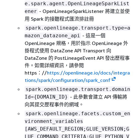
e.spark.agent.OpenLineageSparkList
- OpenLineageSparkListener 將建立並使
ener
用 Spark 的接聽程式匯流排註冊
spark.openlineage.transport.type=a
- 這是一個
mazon_datazone_api
OpenLineage 規格，用於指示 OpenLineage 外
掛程式使用 DataZone API Transport 向
DataZone 的 PostLineageEvent API 發出歷程事
件。如需詳細資訊，請參閱
https：//
https://openlineage.io/docs/integra
tions/spark/configuration/spark_conf
spark.openlineage.transport.domain
- 此參數會建立 API 傳輸將
Id=
{
DOMAIN_ID}
向其提交歷程事件的網域。
spark.openlineage.facets.custom_en
vironment_variables
[AWS_DEFAULT_REGION;GLUE_VERSION;G
LUE_COMMAND_CRITERIA;GLUE_PYTHON_V