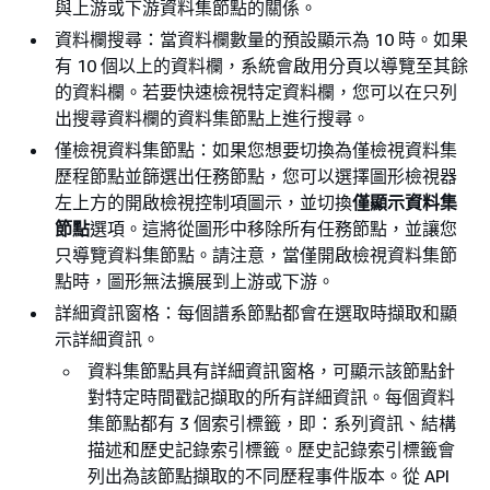
與上游或下游資料集節點的關係。
資料欄搜尋：當資料欄數量的預設顯示為 10 時。如果
有 10 個以上的資料欄，系統會啟用分頁以導覽至其餘
的資料欄。若要快速檢視特定資料欄，您可以在只列
出搜尋資料欄的資料集節點上進行搜尋。
僅檢視資料集節點：如果您想要切換為僅檢視資料集
歷程節點並篩選出任務節點，您可以選擇圖形檢視器
左上方的開啟檢視控制項圖示，並切換
僅顯示資料集
節點
選項。這將從圖形中移除所有任務節點，並讓您
只導覽資料集節點。請注意，當僅開啟檢視資料集節
點時，圖形無法擴展到上游或下游。
詳細資訊窗格：每個譜系節點都會在選取時擷取和顯
示詳細資訊。
資料集節點具有詳細資訊窗格，可顯示該節點針
對特定時間戳記擷取的所有詳細資訊。每個資料
集節點都有 3 個索引標籤，即：系列資訊、結構
描述和歷史記錄索引標籤。歷史記錄索引標籤會
列出為該節點擷取的不同歷程事件版本。從 API