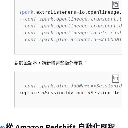
spark
.extraListeners=io.openlineage.sp
--conf spark.openlineage.transport.typ
--conf spark.openlineage.transport.dom
--conf spark.openlineage.facets.custom
--conf spark.glue.accountId=<ACCOUNT_I
對於筆記本，請新增這些額外參數：
--conf spark.glue.JobName=<SessionId> 
replace 
<
SessionId
>
and
<
SessionId
>
wi
從 Amazon Redshift 自動化歷程