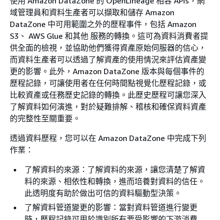
使用 Amazon DataZone 的 OpenLineage 相容 APIs，網
域管理員和資料生產者可以擷取和儲存 Amazon
DataZone 中可用範圍之外的歷程事件，包括 Amazon
S3、 AWS Glue 和其他 服務的轉換。這可為資料消費者提
供全面的檢視，並協助他們獲得資產原始伺服器的信心，
而資料生產者可以透過了解資產的使用情況來評估資產變
更的影響。此外，Amazon DataZone 版本與每個事件的
歷程記錄，可讓使用者在任何時間點視覺化歷程記錄，或
比較資產或任務歷史記錄的轉換。此歷史歷程可讓您深入
了解資料如何演進，對於疑難排解、稽核和確保資料資產
的完整性至關重要。
透過資料歷程，您可以在 Amazon DataZone 中完成下列
作業：
了解資料的來源：了解資料的來源，讓您清楚了解資
料的來源、相依性和轉換，進而培養對資料的信任。
此透明度有助於做出可信的資料驅動型決策。
了解資料管道變更的影響：當對資料管道進行變更
時，歷程記錄可用於識別所有要受影響的下游消費