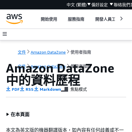
中文 (繁體)
偏好設定
聯絡我們
開始使用
服務指南
開發人員工具
文件
Amazon DataZone
使用者指南
Amazon DataZone
文件
Amazon DataZone
使用者指南
中的資料歷程
PDF
RSS
Markdown
焦點模式
在本頁面
本文為英文版的機器翻譯版本，如內容有任何歧義或不一