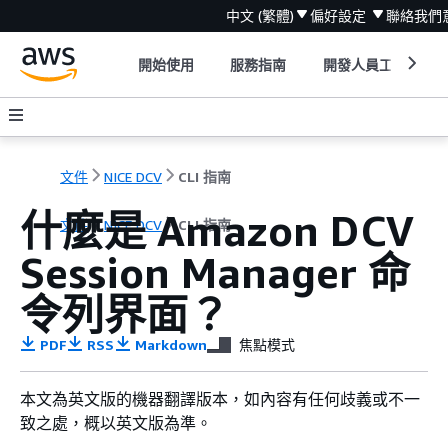
中文 (繁體)
偏好設定
聯絡我們
開始使用
服務指南
開發人員工具
文件
NICE DCV
CLI 指南
什麼是 Amazon DCV
文件
NICE DCV
CLI 指南
Session Manager 命
令列界面？
PDF
RSS
Markdown
焦點模式
本文為英文版的機器翻譯版本，如內容有任何歧義或不一
致之處，概以英文版為準。