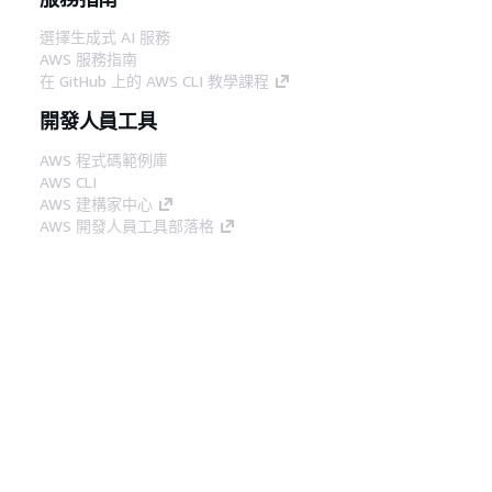
選擇生成式 AI 服務
AWS 服務指南
在 GitHub 上的 AWS CLI 教學課程
開發人員工具
AWS 程式碼範例庫
AWS CLI
AWS 建構家中心
AWS 開發人員工具部落格
實用的連結
下載 AWS 文件 MCP 伺服器
登入 AWS Console
AWS re:Post
隱私權
網站條款
Cookie 偏好設定
©
2026, Amazon Web Services, Inc.或其附屬公司。保留
中文 (繁體)
所有權利。