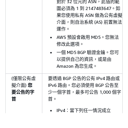
對於 32 位元的 ASN，此值的範
圍必須為 1 到 2147483647。如
果您使用私有 ASN 做為公有虛擬
介面，則自治系統 (AS) 前置無法
運作。
AWS 預設會啟用 MD5。您無法
修改此選項。
一個 MD5 BGP 驗證金鑰。您可
以提供自己的資訊，或是由
Amazon 為您生成。
(僅限公有虛
要透過 BGP 公告的公有 IPv4 路由或
擬介面)
您
IPv6 路由。您必須使用 BGP 公告至
要公告的字
少一個字首，最多可公告 1,000 個字
首
首。
IPv4：當下列任一情況成立
Direct Connect 時，IPv4 CIDR
可以與使用 宣布的另一個公有
建立虛擬介面時，您可以指定擁有該虛擬介面的帳戶。當