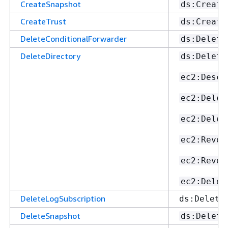
CreateSnapshot
ds:Create
CreateTrust
ds:Create
DeleteConditionalForwarder
ds:Delete
DeleteDirectory
ds:Delete
ec2:Descr
ec2:Delet
ec2:Delet
ec2:Revok
ec2:Revok
ec2:Delet
DeleteLogSubscription
ds:Delete
DeleteSnapshot
ds:Delete