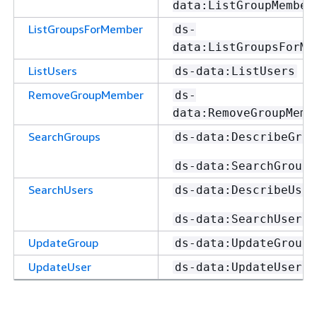
data:ListGroupMember
ListGroupsForMember
ds-
data:ListGroupsForMe
ListUsers
ds-data:ListUsers
RemoveGroupMember
ds-
data:RemoveGroupMemb
SearchGroups
ds-data:DescribeGrou
ds-data:SearchGroups
SearchUsers
ds-data:DescribeUser
ds-data:SearchUsers
UpdateGroup
ds-data:UpdateGroup
UpdateUser
ds-data:UpdateUser