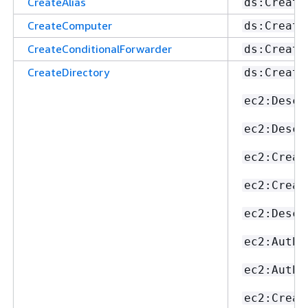
CreateAlias
ds:Create
CreateComputer
ds:Create
CreateConditionalForwarder
ds:Create
CreateDirectory
ds:Create
ec2:Descr
ec2:Descr
ec2:Creat
ec2:Creat
ec2:Descr
ec2:Autho
ec2:Autho
ec2:Creat