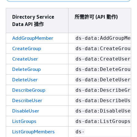
Directory Service
所需許可 (API 動作)
Data API 操作
AddGroupMember
ds-data:AddGroupMemb
CreateGroup
ds-data:CreateGroup
CreateUser
ds-data:CreateUser
DeleteGroup
ds-data:DeleteGroup
DeleteUser
ds-data:DeleteUser
DescribeGroup
ds-data:DescribeGrou
DescribeUser
ds-data:DescribeUser
DisableUser
ds-data:DisableUser
ListGroups
ds-data:ListGroups
ListGroupMembers
ds-