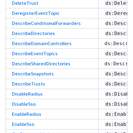
DeleteTrust
ds:Delete
DeregisterEventTopic
ds:Deregi
DescribeConditionalForwarders
ds:Descri
DescribeDirectories
ds:Descri
DescribeDomainControllers
ds:Descri
DescribeEventTopics
ds:Descri
DescribeSharedDirectories
ds:Descri
DescribeSnapshots
ds:Descri
DescribeTrusts
ds:Descri
DisableRadius
ds:Disabl
DisableSso
ds:Disabl
EnableRadius
ds:Enable
EnableSso
ds:Enable