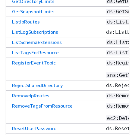
GetDirectoryLimits
ds:GetDir
GetSnapshotLimits
ds:GetSna
ListIpRoutes
ds:ListIp
ListLogSubscriptions
ds:ListLo
ListSchemaExtensions
ds:ListSc
ListTagsForResource
ds:ListTa
RegisterEventTopic
ds:Regist
sns:GetTo
RejectSharedDirectory
ds:Reject
RemoveIpRoutes
ds:Remove
RemoveTagsFromResource
ds:Remove
ec2:Delet
ResetUserPassword
ds:ResetU