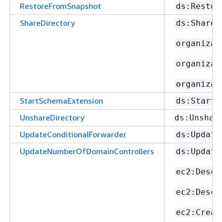
RestoreFromSnapshot
ds:Restor
ShareDirectory
ds:ShareD
organizat
organizat
organizat
StartSchemaExtension
ds:StartS
UnshareDirectory
ds:Unshar
UpdateConditionalForwarder
ds:Update
UpdateNumberOfDomainControllers
ds:Update
ec2:Descr
ec2:Descr
ec2:Creat