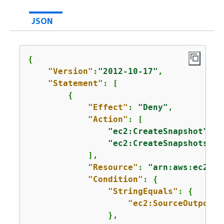
JSON
{
"Version"
:
"2012-10-17"
,

"Statement"
: [

{
"Effect"
: 
"Deny"
,

"Action"
: [

"ec2:CreateSnapshot"
,

"ec2:CreateSnapshots"
            ],

"Resource"
: 
"arn:aws:ec2:us
"Condition"
: 
{
"StringEquals"
: 
{
"ec2:SourceOutpostA
                },
