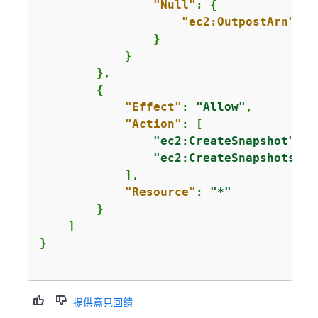
"Null"
: 
{
"ec2:OutpostArn"
: 
"
                }

            }

        },

{
"Effect"
: 
"Allow"
,

"Action"
: [

"ec2:CreateSnapshot"
,

"ec2:CreateSnapshots"
            ],

"Resource"
: 
"*"
        }

    ]

提供意見回饋