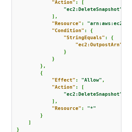
"Action"
: [

"ec2:DeleteSnapshot"
            ],

"Resource"
: 
"arn:aws:ec2:us
"Condition"
: 
{
"StringEquals"
: 
{
"ec2:OutpostArn"
: 
"
                }

            }

        },

{
"Effect"
: 
"Allow"
,

"Action"
: [

"ec2:DeleteSnapshot"
            ],

"Resource"
: 
"*"
        }

    ]

}