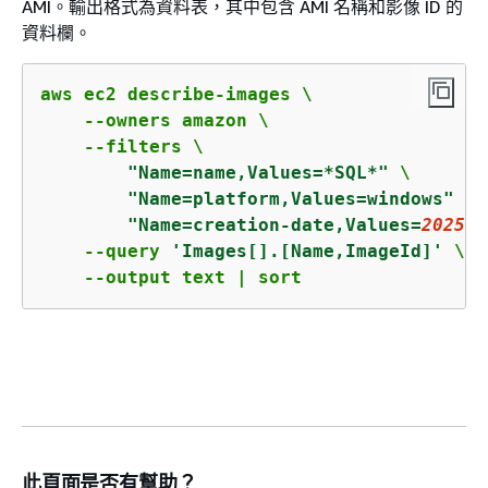
AMI。輸出格式為資料表，其中包含 AMI 名稱和影像 ID 的
資料欄。
aws ec2 describe-images \

    --owners amazon \

    --filters \

"Name=name,Values=*SQL*"
 \

"Name=platform,Values=windows"
 \

"Name=creation-date,Values=
2025-0
    --query 
'Images[].[Name,ImageId]'
 \

    --output text | sort
此頁面是否有幫助？